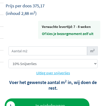
Prijs per
doos
375,17
2
(inhoud
2,88
m
)
Verwachte levertijd: 7 - 8 weken
Of kies je bezorgmoment zelf uit
2
m
Uitleg over snijverlies
2
Voer het gewenste aantal m
in, wij doen de
rest.
Toevoegen
In winkelwagen