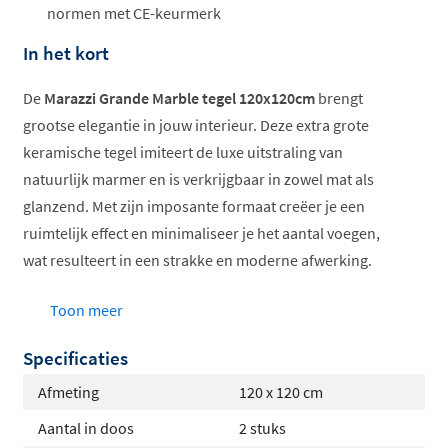
normen met CE-keurmerk
In het kort
De
Marazzi Grande Marble tegel 120x120cm
brengt
grootse elegantie in jouw interieur. Deze extra grote
keramische tegel imiteert de luxe uitstraling van
natuurlijk marmer en is verkrijgbaar in zowel mat als
glanzend. Met zijn imposante formaat creëer je een
ruimtelijk effect en minimaliseer je het aantal voegen,
wat resulteert in een strakke en moderne afwerking.
Groot formaat 120x120cm
Toon meer
Luxe marmerlook met keramische voordelen
Specificaties
Verkrijgbaar in mat en glanzend
Geschikt voor vloer en wand
Afmeting
120 x 120 cm
Vorstbestendig en ideaal voor vloerverwarming
Aantal in doos
2 stuks