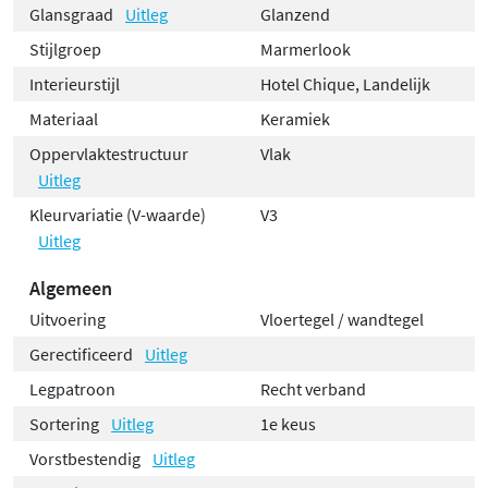
Glansgraad
Uitleg
Glanzend
Stijlgroep
Marmerlook
Interieurstijl
Hotel Chique, Landelijk
Materiaal
Keramiek
Oppervlaktestructuur
Vlak
Uitleg
Kleurvariatie (V-waarde)
V3
Uitleg
Algemeen
Uitvoering
Vloertegel / wandtegel
Gerectificeerd
Uitleg
Legpatroon
Recht verband
Sortering
Uitleg
1e keus
Vorstbestendig
Uitleg