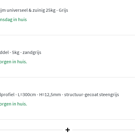
den
zorgen voor minimale
m universeel & zuinig 25kg - Grijs
en mat oppervlak voor een
nsdag in huis
flectie en diepte wilt.
 zijn
vorstbestendig
en
el - 5kg - zandgrijs
 ze zelfs in onverwarmde
orgen in huis.
l lichte tinten zoals Lasa
n Pulpis, waardoor er voor
ankzij de hoogwaardige
 vloer of wand.
elprofiel - L=300cm - H=12,5mm - structuur-gecoat steengrijs
orgen in huis.