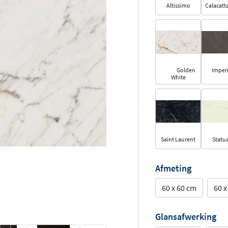
Altissimo
Calacatta
Golden
Imperi
White
Saint Laurent
Statua
Afmeting
60 x 60 cm
60 x
Glansafwerking