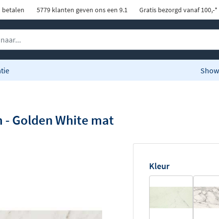
d betalen
5779 klanten geven ons een 9.1
Gratis bezorgd vanaf 100,-*
tie
Show
m - Golden White mat
Kleur