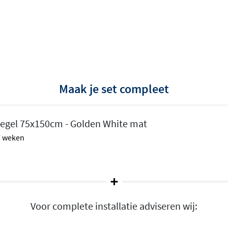
adelen
Maak je set compleet
echt marmer
, maar dan
tegel 75x150cm - Golden White mat
ramische tegels zijn sterk,
 7 weken
oor een klassiek witte
Sodalite Blu, elke tegel
uitstraling.
at
Voor complete installatie adviseren wij:
rmaten, van 60x60cm tot
imtes als grote