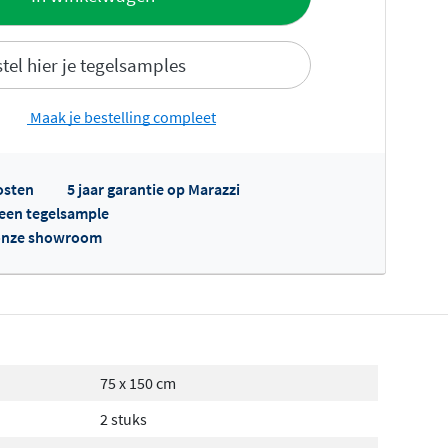
tel hier je tegelsamples
Maak je bestelling compleet
fertes ophalen...
osten
5 jaar garantie op Marazzi
l een tegelsample
n onze showroom
75 x 150 cm
2 stuks