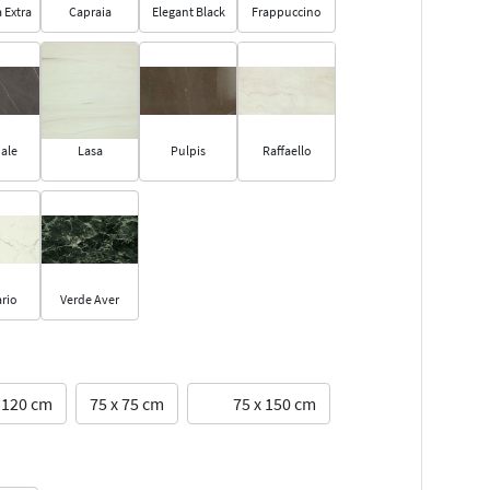
 Extra
Capraia
Elegant Black
Frappuccino
ale
Lasa
Pulpis
Raffaello
rio
Verde Aver
 120 cm
75 x 75 cm
75 x 150 cm