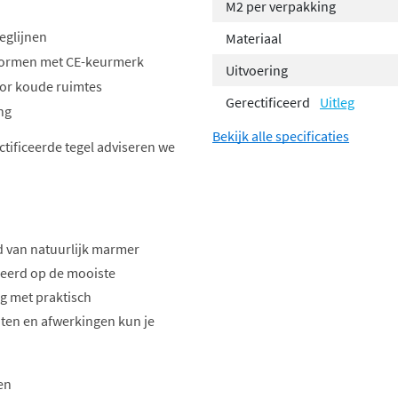
M2 per verpakking
eglijnen
Materiaal
n normen met CE-keurmerk
Uitvoering
voor koude ruimtes
Gerectificeerd
Uitleg
ng
Bekijk alle specificaties
ectificeerde tegel adviseren we
d van natuurlijk marmer
reerd op de mooiste
g met praktisch
aten en afwerkingen kun je
en