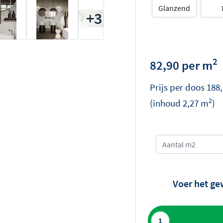
Glanzend
+3
2
82,90 per m
Prijs per
doos
188
2
(inhoud
2,27
m
)
Voer het ge
Toevoegen aan 