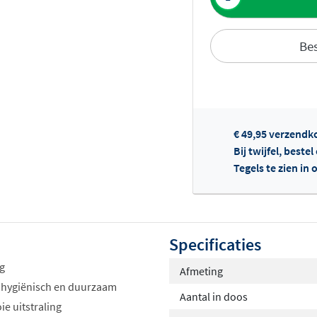
Bes
Of
€ 49,95 verzendk
Bij twijfel, beste
Tegels te zien i
Specificaties
ng
Afmeting
 hygiënisch en duurzaam
Aantal in doos
e uitstraling