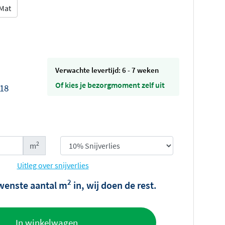
Mat
Verwachte levertijd: 6 - 7 weken
Of kies je bezorgmoment zelf uit
,18
2
m
Uitleg over snijverlies
2
wenste aantal m
in, wij doen de rest.
offerte
In winkelwagen