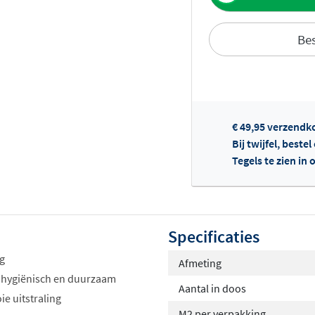
Bes
Of
€ 49,95 verzendk
Bij twijfel, beste
Tegels te zien i
Specificaties
ng
Afmeting
 hygiënisch en duurzaam
Aantal in doos
e uitstraling
M2 per verpakking