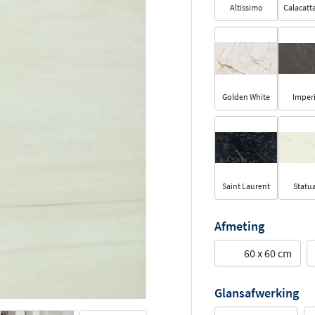
Altissimo
Calacatta
Golden White
Imperi
Saint Laurent
Statua
Afmeting
60 x 60 cm
Glansafwerking