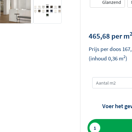
Glanzend
465,68 per m
Prijs per
doos
167
2
(inhoud
0,36
m
)
Voer het ge
Toevoegen aan 