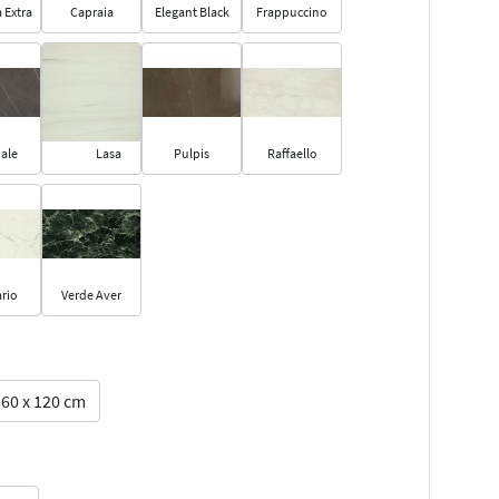
 Extra
Capraia
Elegant Black
Frappuccino
ale
Lasa
Pulpis
Raffaello
rio
Verde Aver
60 x 120 cm