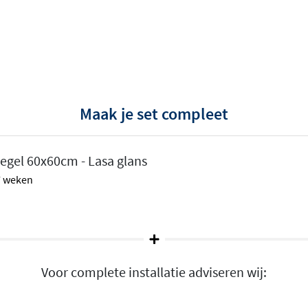
adelen
Maak je set compleet
echt marmer
, maar dan
tegel 60x60cm - Lasa glans
ramische tegels zijn sterk,
 7 weken
oor een klassiek witte
Sodalite Blu, elke tegel
uitstraling.
at
Voor complete installatie adviseren wij:
rmaten, van 60x60cm tot
imtes als grote