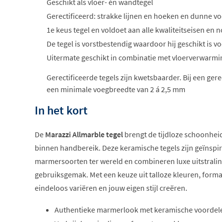
Geschikt als vloer- én wandtegel
Gerectificeerd: strakke lijnen en hoeken en dunne vo
1e keus tegel en voldoet aan alle kwaliteitseisen e
De tegel is vorstbestendig waardoor hij geschikt is 
Uitermate geschikt in combinatie met vloerverwarmi
Gerectificeerde tegels zijn kwetsbaarder. Bij een ger
een minimale voegbreedte van 2 á 2,5 mm
In het kort
De
Marazzi Allmarble tegel
brengt de tijdloze schoonhei
binnen handbereik. Deze keramische tegels zijn geïnspi
marmersoorten ter wereld en combineren luxe uitstralin
gebruiksgemak. Met een keuze uit talloze kleuren, form
eindeloos variëren en jouw eigen stijl creëren.
Authentieke marmerlook met keramische voordel