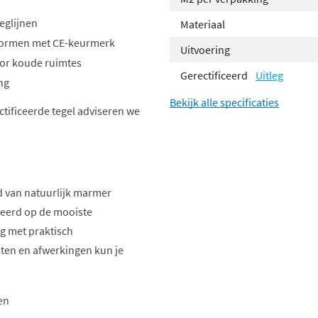
eglijnen
Materiaal
n normen met CE-keurmerk
Uitvoering
voor koude ruimtes
Gerectificeerd
Uitleg
ng
Bekijk alle specificaties
ectificeerde tegel adviseren we
d van natuurlijk marmer
reerd op de mooiste
g met praktisch
aten en afwerkingen kun je
en