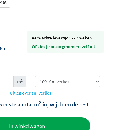
Mat
2
Verwachte levertijd: 6 - 7 weken
Of kies je bezorgmoment zelf uit
,65
2
m
Uitleg over snijverlies
2
wenste aantal m
in, wij doen de rest.
offerte
In winkelwagen