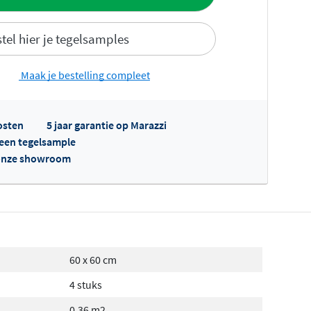
tel hier je tegelsamples
Maak je bestelling compleet
fertes ophalen...
osten
5 jaar garantie op Marazzi
l een tegelsample
n onze showroom
60 x 60 cm
4 stuks
0,36 m2