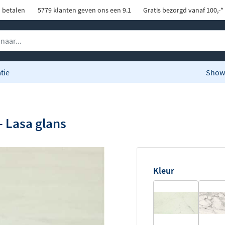
d betalen
5779 klanten geven ons een 9.1
Gratis bezorgd vanaf 100,-*
tie
Show
- Lasa glans
Kleur