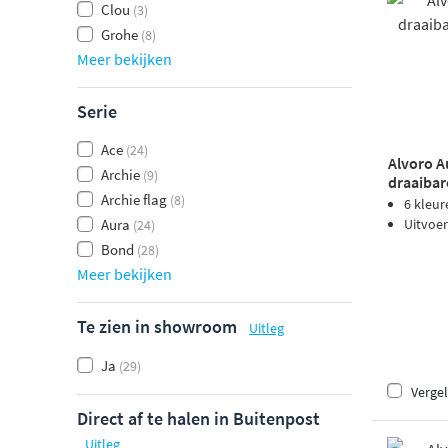
Clou
(3)
Grohe
(8)
Meer bekijken
Serie
Ace
(24)
Alvoro A
Archie
(9)
draaibar
Archie flag
brons P
(8)
6 kleur
Uitvoer
Aura
(24)
Bond
(28)
Meer bekijken
Te zien in showroom
Uitleg
Ja
(29)
Vergel
Direct af te halen in Buitenpost
Uitleg