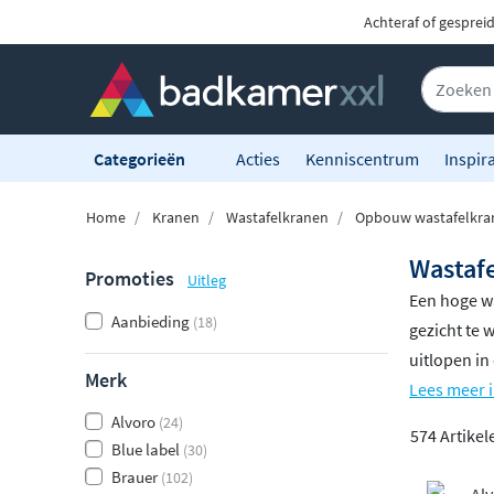
Achteraf of gesprei
Categorieën
Acties
Kenniscentrum
Inspira
Home
Kranen
Wastafelkranen
Opbouw wastafelkra
Wastafe
Promoties
Uitleg
Een hoge was
Aanbieding
(18)
gezicht te 
uitlopen in
Merk
Lees meer i
Alvoro
(24)
574 Artikel
Blue label
(30)
Brauer
(102)