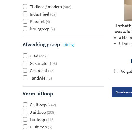
Tijdloos / modern
(508)
Industrieel
(67)
Klassiek
(4)
Hotbath 
Kruisgreep
(2)
wastafel
4 kleur
Afwerking greep
Uitvoer
Uitleg
Glad
(442)
Gekarteld
(108)
Gestreept
(18)
Vergel
Tandwiel
(3)
Onze keuze
Vorm uitloop
C uitloop
(242)
J uitloop
(208)
I uitloop
(113)
U uitloop
(6)