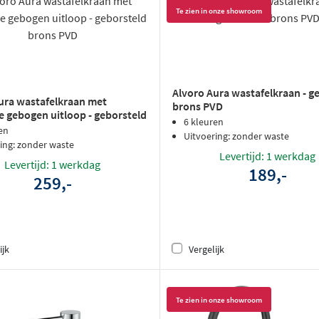
Te zien in onze showroom
Alvoro Aura wastafelkraan - g
ura wastafelkraan met
brons PVD
e gebogen uitloop - geborsteld
6 kleuren
VD
en
Uitvoering: zonder waste
ing: zonder waste
Levertijd: 1 werkdag
Levertijd: 1 werkdag
189,-
259,-
ijk
Vergelijk
Te zien in onze showroom