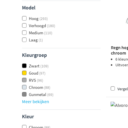
Model
Hoog
(293)
Verhoogd
(180)
Medium
(110)
Laag
(1)
Regn hog
chroom
Kleurgroep
6 kleur
Uitvoer
Zwart
(109)
Goud
(97)
RVS
(96)
Chroom
(88)
Vergel
Gunmetal
(69)
Meer bekijken
Kleur
Chroom
(88)