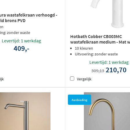
ura wastafelkraan verhoogd -
ld brons PVD
en
ing: zonder waste
Hotbath Cobber CB003MC
Levertijd: 1 werkdag
wastafelkraan medium - Mat w
409,-
10 kleuren
Uitvoering: zonder waste
Levertijd: 1 werkdag
210,70
309,13
ijk
Vergelijk
Aanbieding