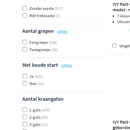
IVY Pact
Zonder waste
(537)
model - 
Met trekwaste
(3)
7 kleur
Uitvoer
Aantal grepen
Uitleg
Eengreeps
(548)
Vergel
Tweegreeps
(20)
Met koude start
Uitleg
Ja
(529)
Nee
(34)
Aantal kraangaten
1-gats
(459)
2-gats
(99)
IVY Pact
3-gats
(15)
geborste