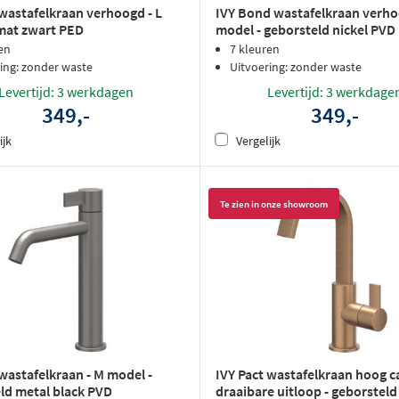
 wastafelkraan verhoogd - L
IVY Bond wastafelkraan verho
mat zwart PED
model - geborsteld nickel PVD
en
7 kleuren
ing: zonder waste
Uitvoering: zonder waste
Levertijd: 3 werkdagen
Levertijd: 3 werkdage
349,-
349,-
ijk
Vergelijk
Te zien in onze showroom
 wastafelkraan - M model -
IVY Pact wastafelkraan hoog 
ld metal black PVD
draaibare uitloop - geborstel