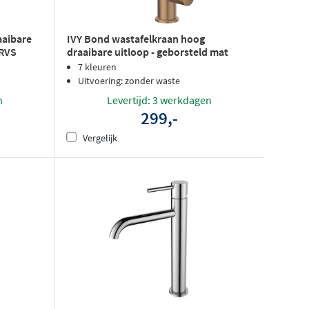
aaibare
IVY Bond wastafelkraan hoog
 RVS
draaibare uitloop - geborsteld mat
koper PVD
7 kleuren
Uitvoering: zonder waste
n
Levertijd: 3 werkdagen
299,-
Vergelijk