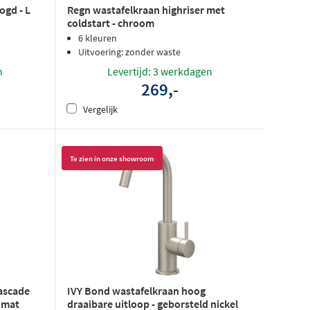
ogd - L
Regn wastafelkraan highriser met
coldstart - chroom
6 kleuren
Uitvoering: zonder waste
n
Levertijd: 3 werkdagen
269,-
Vergelijk
Te zien in onze showroom
cascade
IVY Bond wastafelkraan hoog
d mat
draaibare uitloop - geborsteld nickel