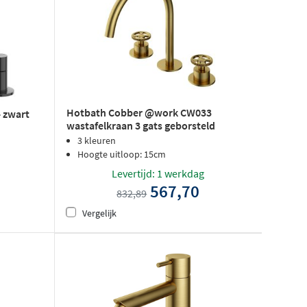
Hotbath Cobber @work CW033
- zwart
wastafelkraan 3 gats geborsteld
messing PVD
3 kleuren
Hoogte uitloop: 15cm
Levertijd: 1 werkdag
567,70
832,89
Vergelijk