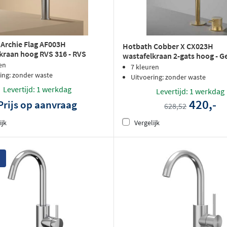
Archie Flag AF003H
Hotbath Cobber X CX023H
kraan hoog RVS 316 - RVS
wastafelkraan 2-gats hoog - G
en
koper PVD
7 kleuren
ing: zonder waste
Uitvoering: zonder waste
Levertijd: 1 werkdag
Levertijd: 1 werkdag
420,-
Prijs op aanvraag
628,52
ijk
Vergelijk