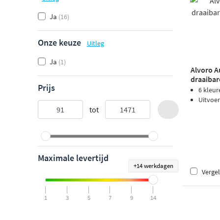
Ja
(16)
Onze keuze
Uitleg
Ja
(1)
Alvoro A
draaibar
Prijs
brons P
6 kleur
Uitvoer
tot
Maximale levertijd
+14 werkdagen
Vergel
1
3
5
7
9
14