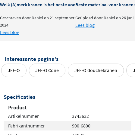
Eenvoudige aansluiting
Welk (A)merk kranen is het beste voor je badkamer?
Beste materiaal voor kranen:
Geschreven door Daniel op 21 september
Geüpload door Daniel op 26 juni
Met een standaard 1/2 inch draadaansluiting past de
Lees blog
2024
douchekop probleemloos op de meeste
Lees blog
douchesystemen. Het inbouwdeel is niet inbegrepen,
waardoor je flexibel bent in de keuze van je overige
installatiematerialen.
Interessante pagina's
JEE-O
JEE-O Cone
JEE-O douchekranen
Specificaties
Product
Artikelnummer
3743632
Fabrikantnummer
900-6800