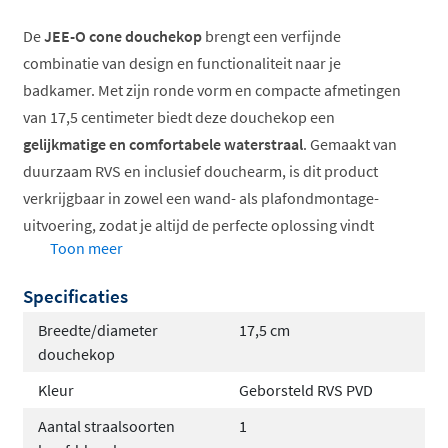
De
JEE-O cone douchekop
brengt een verfijnde
combinatie van design en functionaliteit naar je
badkamer. Met zijn ronde vorm en compacte afmetingen
van 17,5 centimeter biedt deze douchekop een
gelijkmatige en comfortabele waterstraal
. Gemaakt van
duurzaam RVS en inclusief douchearm, is dit product
verkrijgbaar in zowel een wand- als plafondmontage-
uitvoering, zodat je altijd de perfecte oplossing vindt
Toon meer
voor jouw badkameropstelling.
Specificaties
Ronde douchekop van 17,5 cm diameter
Inclusief douchearm voor eenvoudige montage
Breedte/diameter
17,5 cm
Verkrijgbaar voor wand- en plafondmontage
douchekop
Hoogwaardig RVS materiaal
Kleur
Geborsteld RVS PVD
Keuze uit geborsteld rvs en gun metal
Aantal straalsoorten
1