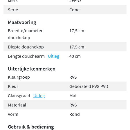
Merk
JEE-O
Serie
Cone
Maatvoering
Breedte/diameter
17,5 cm
douchekop
Diepte douchekop
17,5 cm
Lengte douchearm
Uitleg
40 cm
Uiterlijke kenmerken
Kleurgroep
RVS
Kleur
Geborsteld RVS PVD
Glansgraad
Uitleg
Mat
Materiaal
RVS
Vorm
Rond
Gebruik & bediening