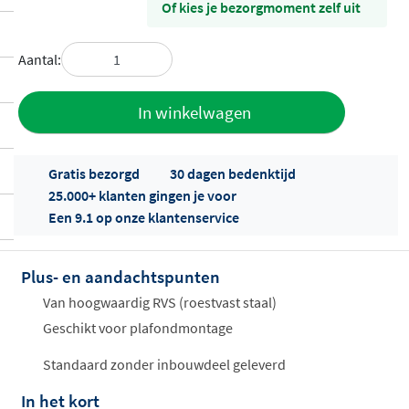
Of kies je bezorgmoment zelf uit
Aantal:
Toevoegen
In winkelwagen
aan offerte
Gratis bezorgd
30 dagen bedenktijd
25.000+ klanten gingen je voor
Een 9.1 op onze klantenservice
Plus- en aandachtspunten
Offertes
Van hoogwaardig RVS (roestvast staal)
ophalen...
Geschikt voor plafondmontage
Standaard zonder inbouwdeel geleverd
In het kort