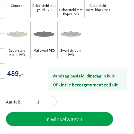
Chroom
Geborsteld mat
Geborsteld
goud PVD
Geborsteld mat
metal black PVD
koper PVD
Geborsteld
Mat zwart PED
Zwart chroom
nickel PVD
PVD
489,-
vandaag besteld, dinsdag in huis
Of kies je bezorgmoment zelf uit
Aantal:
Toevoegen
In winkelwagen
aan offerte