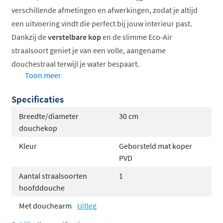
verschillende afmetingen en afwerkingen, zodat je altijd
een uitvoering vindt die perfect bij jouw interieur past.
Dankzij de
verstelbare kop
en de slimme Eco-Air
straalsoort geniet je van een volle, aangename
douchestraal terwijl je water bespaart.
Toon meer
Verkrijgbaar in 20, 25 en 30 cm
Specificaties
Eco-Air technologie voor waterbesparing
Verstelbare kop voor optimaal comfort
Breedte/diameter
30 cm
Slechts 2 mm dik voor strak design
douchekop
Geschikt voor wand- en plafondmontage
Kleur
Geborsteld mat koper
Meerdere hoogwaardige afwerkingen beschikbaar
PVD
Eco-Air technologie: vol douche-
Aantal straalsoorten
1
hoofddouche
ervaring, minder waterverbruik
Met douchearm
Uitleg
De IVY Comfort en Eco-Air straalsoort zorgt voor een