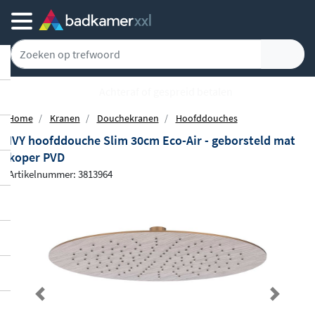
Achteraf of gespreid betalen
Home
Kranen
Douchekranen
Hoofddouches
IVY hoofddouche Slim 30cm Eco-Air - geborsteld mat
koper PVD
Artikelnummer: 3813964
Previous
Next