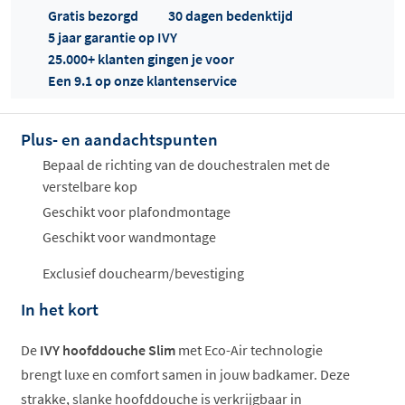
Gratis bezorgd
30 dagen bedenktijd
5 jaar garantie op IVY
25.000+ klanten gingen je voor
Een 9.1 op onze klantenservice
Plus- en aandachtspunten
Offertes
ophalen...
Bepaal de richting van de douchestralen met de
verstelbare kop
Geschikt voor plafondmontage
Geschikt voor wandmontage
Exclusief douchearm/bevestiging
In het kort
De
IVY hoofddouche Slim
met Eco-Air technologie
brengt luxe en comfort samen in jouw badkamer. Deze
strakke, slanke hoofddouche is verkrijgbaar in