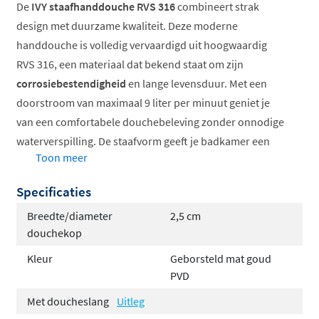
De
IVY staafhanddouche RVS 316
combineert strak
design met duurzame kwaliteit. Deze moderne
handdouche is volledig vervaardigd uit hoogwaardig
RVS 316, een materiaal dat bekend staat om zijn
corrosiebestendigheid
en lange levensduur. Met een
doorstroom van maximaal 9 liter per minuut geniet je
van een comfortabele douchebeleving zonder onnodige
waterverspilling. De staafvorm geeft je badkamer een
Toon meer
tijdloze, minimalistische uitstraling
die bij elke
interieurstijl past.
Specificaties
Gemaakt van duurzaam RVS 316
Breedte/diameter
2,5 cm
Strak staafmodel van 25 cm breed
douchekop
Maximale doorstroom van 9 l/min
Kleur
Geborsteld mat goud
Verkrijgbaar in vier exclusieve afwerkingen
PVD
Eenvoudig te combineren met IVY accessoires
Met doucheslang
Uitleg