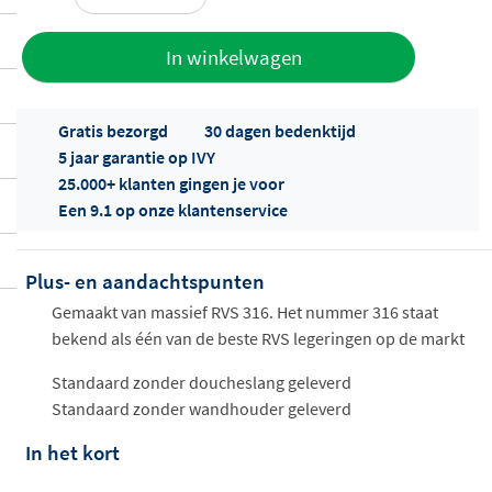
Toevoegen
In winkelwagen
aan offerte
Gratis bezorgd
30 dagen bedenktijd
5 jaar garantie op IVY
25.000+ klanten gingen je voor
Een 9.1 op onze klantenservice
Plus- en aandachtspunten
Offertes
ophalen...
Gemaakt van massief RVS 316. Het nummer 316 staat
bekend als één van de beste RVS legeringen op de markt
Standaard zonder doucheslang geleverd
Standaard zonder wandhouder geleverd
In het kort