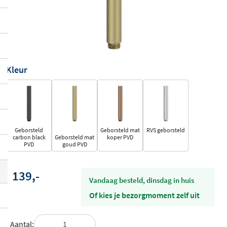
Kleur
Geborsteld
Geborsteld mat
RVS geborsteld
carbon black
Geborsteld mat
koper PVD
PVD
goud PVD
139,-
vandaag besteld, dinsdag in huis
Of kies je bezorgmoment zelf uit
Aantal: