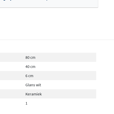
fertes ophalen...
80 cm
40 cm
6 cm
Glans wit
Keramiek
1