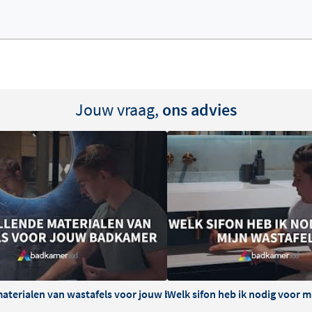
n overloopsysteem. Als het
omatisch weggevoerd zonder
olledig verzonken in de
ing af. De ondiepe
amers, toiletruimtes of
Jouw vraag,
ons advies
geplaatst worden op een
oering met of zonder
uwkranen als inbouwkranen.
een passende oplossing, van
materialen van wastafels voor jouw badkamer
Welk sifon heb ik nodig voor m