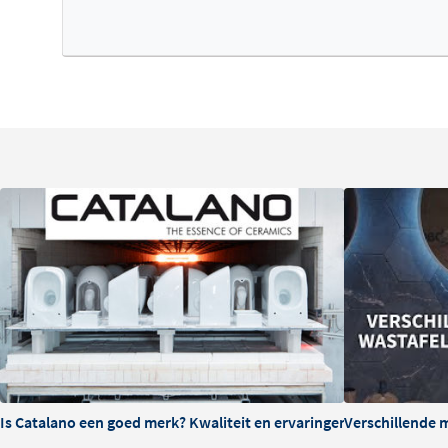
De INK Unit onderscheidt zich door het slimme verborge
waterniveau te hoog wordt, wordt overtollig water aut
zichtbare overloopopening. De porseleinen klikplug is v
waskom en sluit de wastafel met een simpele drukbeweg
maatvoering maakt deze serie ideaal voor compacte badk
doorgangen waar loopruimte belangrijk is.
Veelzijdige montagemogelijkheden
De Unit kan zowel vrijhangend worden gemonteerd als 
passende INK onderkast. Dankzij de keuze voor een uitv
kraangat is de wastafel te combineren met zowel opbo
Met breedtematen van 60 tot 120 centimeter is er altijd 
kleine badkamers tot compacte luxe ruimtes
Is Catalano een goed merk? Kwaliteit en ervaringen
Verschillende 