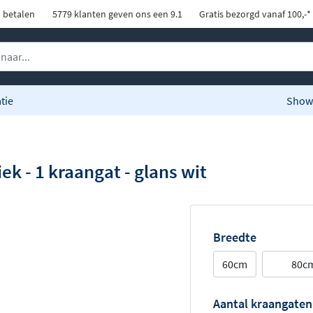
d betalen
5779 klanten geven ons een 9.1
Gratis bezorgd vanaf 100,-*
tie
Show
k - 1 kraangat - glans wit
Breedte
60cm
80c
Aantal kraangaten