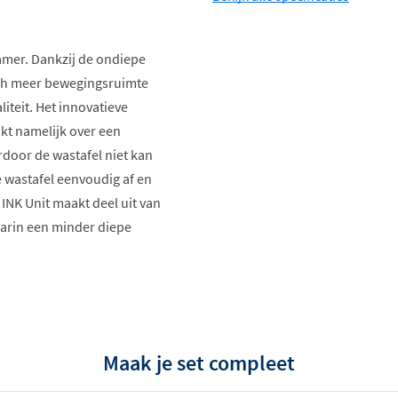
amer. Dankzij de ondiepe
isch meer bewegingsruimte
aliteit. Het innovatieve
kt namelijk over een
door de wastafel niet kan
e wastafel eenvoudig af en
 INK Unit maakt deel uit van
aarin een minder diepe
Maak je set compleet
steem