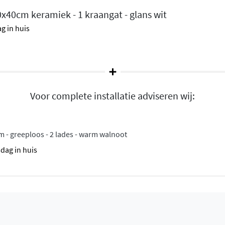
0x40cm keramiek - 1 kraangat - glans wit
or opbouw- en
g in huis
e INK onderkasten
meter
n
Voor complete installatie adviseren wij:
aal met een gladde, luxe
 - greeploos - 2 lades - warm walnoot
 te reinigen, hygiënisch en
sdag in huis
productieproces kunnen er
elijke breedte meestal iets
orpen, zodat de wastafel