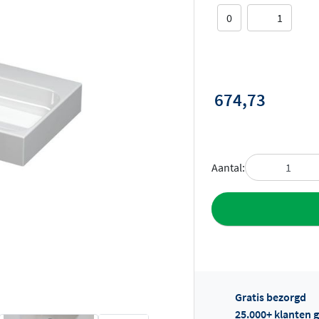
0
1
674,73
Aantal:
Toevoegen aan 
Gratis bezorgd
25.000+ klanten g