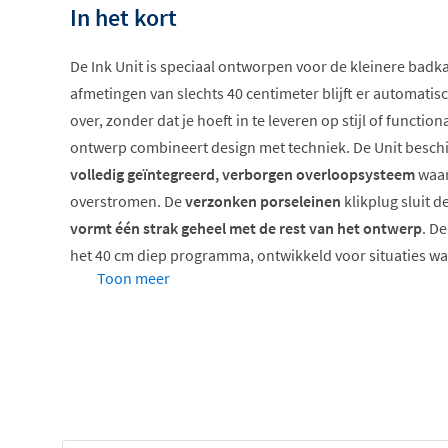
In het kort
De Ink Unit is speciaal ontworpen voor de kleinere badk
afmetingen van slechts 40 centimeter blijft er automat
over, zonder dat je hoeft in te leveren op stijl of function
ontwerp combineert design met techniek. De Unit beschi
volledig geïntegreerd, verborgen overloopsysteem
waar
overstromen. De
verzonken porseleinen
klikplug sluit d
vormt één strak geheel met de rest van het ontwerp
. De
het 40 cm diep programma, ontwikkeld voor situaties w
Toon meer
wastafel de ideale oplossing is.
Belangrijkste kenmerken
Ondiepe wastafel van 40 centimeter diep
Voorzien van geïntegreerd verborgen overloopsy
Inclusief verzonken porseleinen klikplug