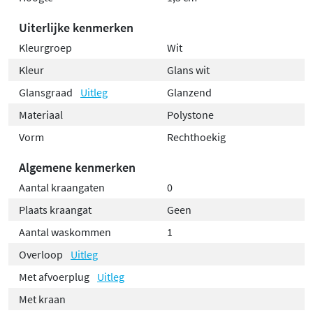
Uiterlijke kenmerken
Kleurgroep
Wit
Kleur
Glans wit
Glansgraad
Uitleg
Glanzend
Materiaal
Polystone
Vorm
Rechthoekig
Algemene kenmerken
Aantal kraangaten
0
Plaats kraangat
Geen
Aantal waskommen
1
Overloop
Uitleg
Met afvoerplug
Uitleg
Met kraan