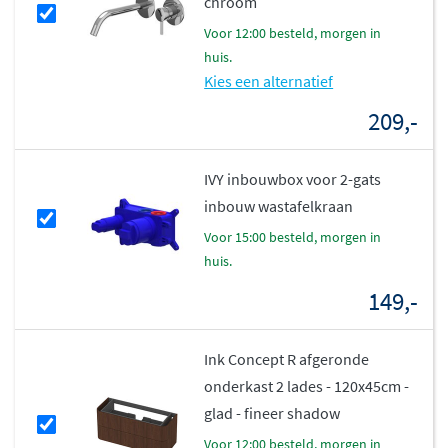
chroom
combineren met INK badkameronderkasten. Met een
voor 12:00 besteld, morgen in
diepte van 45 cm
past deze wastafel naadloos op de
huis.
onderkasten uit de collectie. Zo creëer je een complete,
Kies een alternatief
stijlvolle badkameroplossing waarbij functionaliteit en
209,-
design hand in hand gaan. De wastafel wordt geleverd
zonder bevestigingsmateriaal, afvoerplug of kraan,
zodat je zelf kunt kiezen welke accessoires het beste bij
IVY inbouwbox voor 2-gats
jouw badkamer passen.
inbouw wastafelkraan
voor 15:00 besteld, morgen in
huis.
149,-
Ink Concept R afgeronde
onderkast 2 lades - 120x45cm -
glad - fineer shadow
voor 12:00 besteld, morgen in