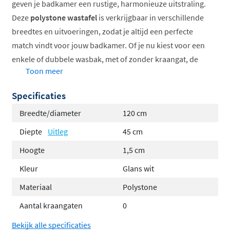
geven je badkamer een rustige, harmonieuze uitstraling.
Deze
polystone wastafel
is verkrijgbaar in verschillende
breedtes en uitvoeringen, zodat je altijd een perfecte
match vindt voor jouw badkamer. Of je nu kiest voor een
enkele of dubbele wasbak, met of zonder kraangat, de
Toon meer
Modi wastafel biedt voor elke situatie een stijlvolle
oplossing.
Specificaties
Verkrijgbaar in glans en mat wit
Breedte/diameter
120 cm
Verschillende breedtes beschikbaar
Diepte
Uitleg
45 cm
Enkele of dubbele wasbak mogelijk
Hoogte
1,5 cm
Strak polystone materiaal
Afgeronde, zachte vormen
Kleur
Glans wit
Geschikt voor onderkastmontage
Materiaal
Polystone
Afgeronde vormen voor een serene
Aantal kraangaten
0
uitstraling
Bekijk alle specificaties