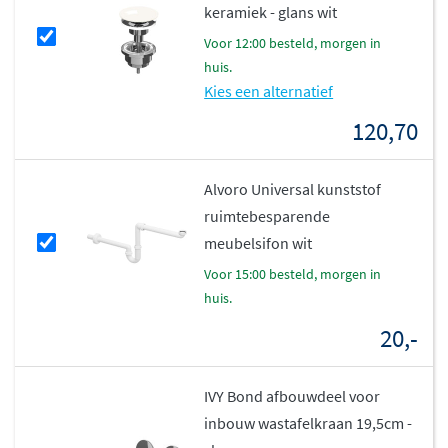
keramiek - glans wit
je zorgen hoeft te maken over vlekken of verkleuring.
voor 12:00 besteld, morgen in
Flexibele kraangat opties
huis.
Kies een alternatief
De Modi wastafel is verkrijgbaar
met of zonder
120,70
kraangat
, afhankelijk van je voorkeur en de gekozen
kraan. Voor wie kiest voor een wandkraan is de variant
Alvoro Universal kunststof
zonder kraangat ideaal, terwijl de uitvoeringen met één
ruimtebesparende
of twee kraangaten perfect zijn voor vrijstaande kranen.
meubelsifon wit
Deze flexibiliteit maakt het mogelijk om je
voor 15:00 besteld, morgen in
badkamerinrichting helemaal naar eigen wens samen te
huis.
stellen.
20,-
Perfecte combinatie met INK
onderkasten
IVY Bond afbouwdeel voor
inbouw wastafelkraan 19,5cm -
De Modi wastafel is speciaal ontworpen om te