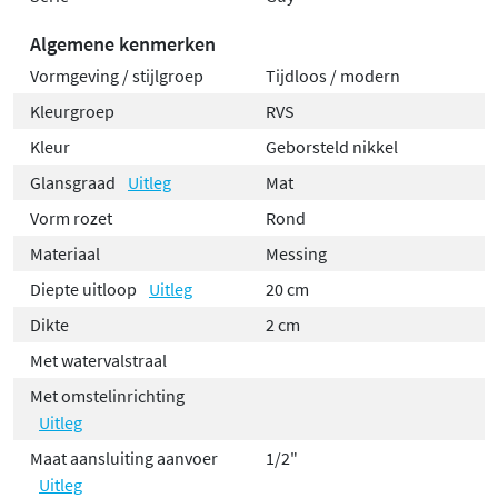
praktisch omdat ze minder gevoelig zijn voor
Algemene kenmerken
vingerafdrukken en watervlekken.
Vormgeving / stijlgroep
Tijdloos / modern
Belgaqua keurmerk: kwaliteit
Kleurgroep
RVS
gegarandeerd
Kleur
Geborsteld nikkel
Glansgraad
Uitleg
Mat
De Guy universele uitloop draagt het Belgaqua
Vorm rozet
Rond
keurmerk, wat staat voor
gecontroleerde kwaliteit en
veiligheid
. Je kunt er dus zeker van zijn dat je een
Materiaal
Messing
betrouwbaar en duurzaam product in huis haalt dat
Diepte uitloop
Uitleg
20 cm
voldoet aan de hoogste Europese normen. De standaard
Dikte
2 cm
1/2" aansluiting maakt montage eenvoudig en
Met watervalstraal
compatibel met de meeste standaard leidingsystemen.
Met omstelinrichting
Uitleg
Maat aansluiting aanvoer
1/2"
Uitleg