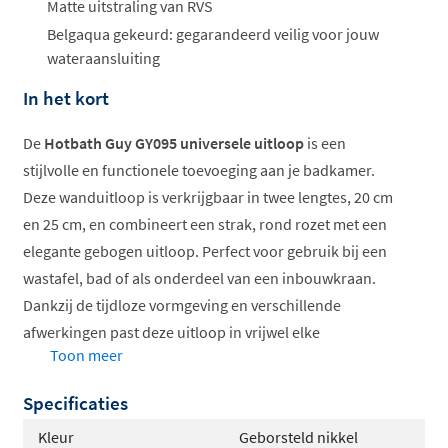
ophalen...
Matte uitstraling van RVS
Belgaqua gekeurd: gegarandeerd veilig voor jouw
wateraansluiting
In het kort
De
Hotbath Guy GY095 universele uitloop
is een
stijlvolle en functionele toevoeging aan je badkamer.
Deze wanduitloop is verkrijgbaar in twee lengtes, 20 cm
en 25 cm, en combineert een strak, rond rozet met een
elegante gebogen uitloop. Perfect voor gebruik bij een
wastafel, bad of als onderdeel van een inbouwkraan.
Dankzij de tijdloze vormgeving en verschillende
afwerkingen past deze uitloop in vrijwel elke
Toon meer
badkamerstijl.
Specificaties
Verkrijgbaar in 20 cm en 25 cm
Rond rozet voor strakke wandmontage
Kleur
Geborsteld nikkel