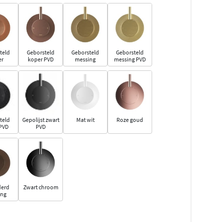
teld
Geborsteld
Geborsteld
Geborsteld
er
koper PVD
messing
messing PVD
teld
Gepolijst zwart
Mat wit
Roze goud
 PVD
PVD
derd
Zwart chroom
ing