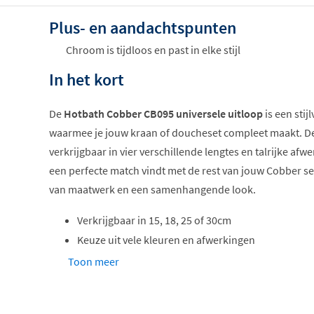
Plus- en aandachtspunten
Chroom is tijdloos en past in elke stijl
In het kort
De
Hotbath Cobber CB095 universele uitloop
is een stij
waarmee je jouw kraan of doucheset compleet maakt. De
verkrijgbaar in vier verschillende lengtes en talrijke afw
een perfecte match vindt met de rest van jouw Cobber se
van maatwerk en een samenhangende look.
Verkrijgbaar in 15, 18, 25 of 30cm
Keuze uit vele kleuren en afwerkingen
Universeel inzetbaar
Toon meer
Ronde rozet voor strak geheel
Standaard 1/2 inch aansluiting