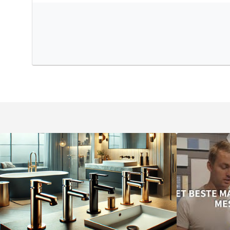
compatibel met de meeste Hotbath inbouwdelen en kranen
jouw ideale doucheset of wastafelkraan samen.