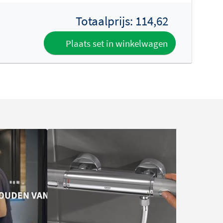
Totaalprijs:
114,62
Plaats set in winkelwagen