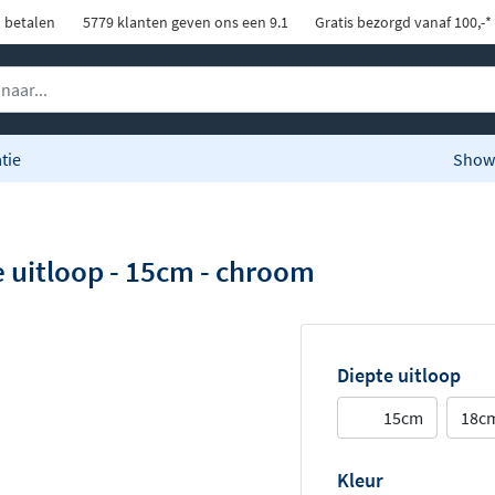
d betalen
5779 klanten geven ons een 9.1
Gratis bezorgd vanaf 100,-*
tie
Show
 uitloop - 15cm - chroom
Diepte uitloop
15cm
18c
Kleur