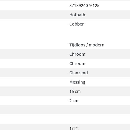
8718924076125
Hotbath
Cobber
Tijdloos / modern
Chroom
Chroom
Glanzend
Messing
15 cm
2 cm
1/2"