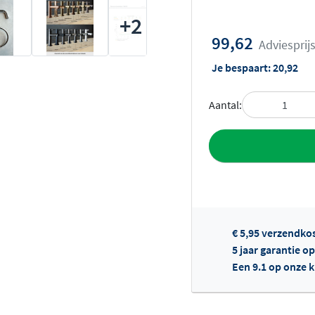
+2
99,62
Adviesprij
Je bespaart:
20,92
Aantal:
Toevoegen aan 
€ 5,95 verzendko
5 jaar garantie o
Een 9.1 op onze 
Of