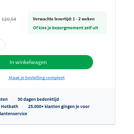
s
120,54
Verwachte levertijd: 1 - 2 weken
Of kies je bezorgmoment zelf uit
offerte
In winkelwagen
Maak je bestelling compleet
sten
30 dagen bedenktijd
p Hotbath
25.000+ klanten gingen je voor
klantenservice
fertes ophalen...