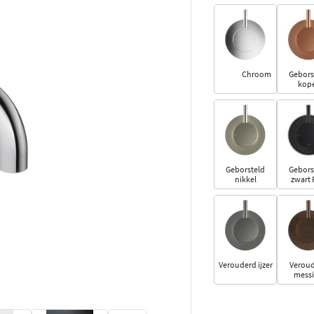
Chroom
Gebors
kop
Geborsteld
Gebors
nikkel
zwart
Verouderd ijzer
Verou
mess