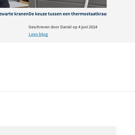
zwarte kranen
De keuze tussen een thermostaatkraan of mengkra
B
Geschreven door Daniel op 4 juni 2024
G
Lees blog
L