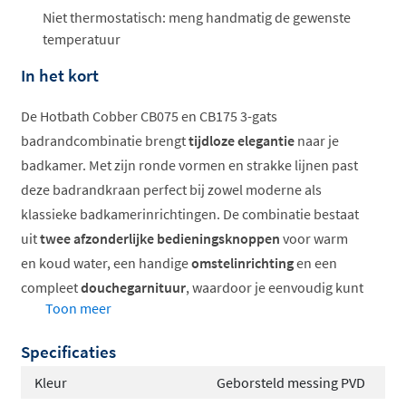
Niet thermostatisch: meng handmatig de gewenste
temperatuur
In het kort
De Hotbath Cobber CB075 en CB175 3-gats
badrandcombinatie brengt
tijdloze elegantie
naar je
badkamer. Met zijn ronde vormen en strakke lijnen past
deze badrandkraan perfect bij zowel moderne als
klassieke badkamerinrichtingen. De combinatie bestaat
uit
twee afzonderlijke bedieningsknoppen
voor warm
en koud water, een handige
omstelinrichting
en een
compleet
douchegarnituur
, waardoor je eenvoudig kunt
Toon meer
wisselen tussen bad vullen en douchen. Verkrijgbaar in
verschillende prachtige afwerkingen, voegt deze kraan
Specificaties
een vleugje luxe toe aan elke badkamer.
Kleur
Geborsteld messing PVD
Compleet met inbouwdeel