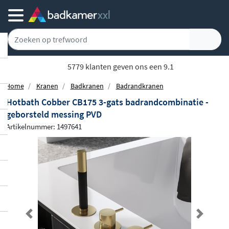
Achteraf of gespreid betalen
Home
Kranen
Badkranen
Badrandkranen
Hotbath Cobber CB175 3-gats badrandcombinatie -
geborsteld messing PVD
Artikelnummer: 1497641
Previous
Next