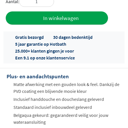
Aantal:
Toevoegen
In winkelwagen
aan offerte
Gratis bezorgd
30 dagen bedenktijd
5 jaar garantie op Hotbath
25.000+ klanten gingen je voor
Een 9.1 op onze klantenservice
Plus- en aandachtspunten
Offertes
ophalen...
Matte afwerking met een gouden look & feel. Dankzij de
PVD coating een blijvende mooie kleur
Inclusief handdouche en doucheslang geleverd
Standaard inclusief inbouwdeel geleverd
Belgaqua gekeurd: gegarandeerd veilig voor jouw
wateraansluiting