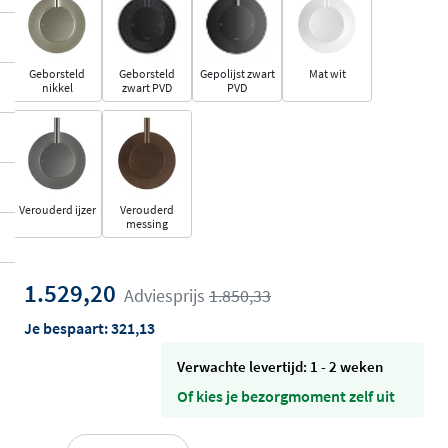
Geborsteld
Geborsteld
Gepolijst zwart
Mat wit
nikkel
zwart PVD
PVD
Verouderd ijzer
Verouderd
messing
1.529,20
Adviesprijs
1.850,33
Je bespaart:
321,13
Verwachte levertijd: 1 - 2 weken
Of kies je bezorgmoment zelf uit