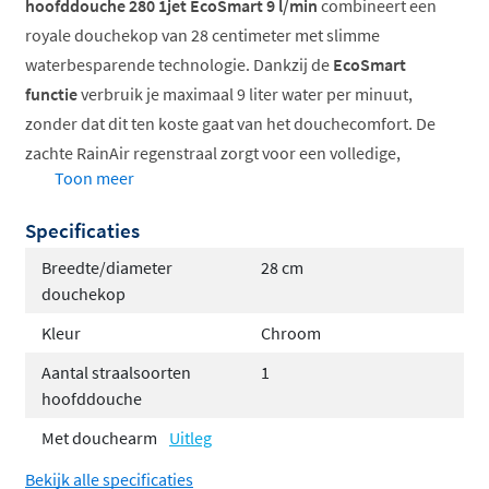
hoofddouche 280 1jet EcoSmart 9 l/min
combineert een
royale douchekop van 28 centimeter met slimme
waterbesparende technologie. Dankzij de
EcoSmart
functie
verbruik je maximaal 9 liter water per minuut,
zonder dat dit ten koste gaat van het douchecomfort. De
zachte RainAir regenstraal zorgt voor een volledige,
Toon meer
heerlijke douche-ervaring, terwijl je tegelijkertijd water
en energie bespaart. Goed voor het milieu én voor je
Specificaties
portemonnee.
Breedte/diameter
28 cm
Royale douchekop van 28 cm diameter
douchekop
EcoSmart: maximaal 9 liter per minuut
Kleur
Chroom
Zachte RainAir regenstraal
Aantal straalsoorten
1
Verstelbare hoek via kogelgewricht
hoofddouche
Afneembare straalplaat voor eenvoudig
Met douchearm
Uitleg
onderhoud
Bekijk alle specificaties