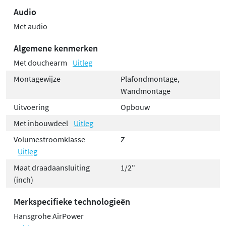
Audio
Met audio
Algemene kenmerken
Met douchearm
Uitleg
Montagewijze
Plafondmontage,
Wandmontage
Uitvoering
Opbouw
Met inbouwdeel
Uitleg
Volumestroomklasse
Z
Uitleg
Maat draadaansluiting
1/2"
(inch)
Merkspecifieke technologieën
Hansgrohe AirPower