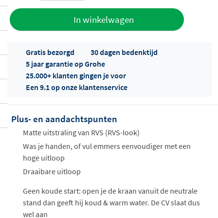
Toevoegen
In winkelwagen
aan offerte
Gratis bezorgd
30 dagen bedenktijd
5 jaar garantie op Grohe
25.000+ klanten gingen je voor
Een 9.1 op onze klantenservice
Plus- en aandachtspunten
Offertes
ophalen...
Matte uitstraling van RVS (RVS-look)
Was je handen, of vul emmers eenvoudiger met een
hoge uitloop
Draaibare uitloop
Geen koude start: open je de kraan vanuit de neutrale
stand dan geeft hij koud & warm water. De CV slaat dus
wel aan