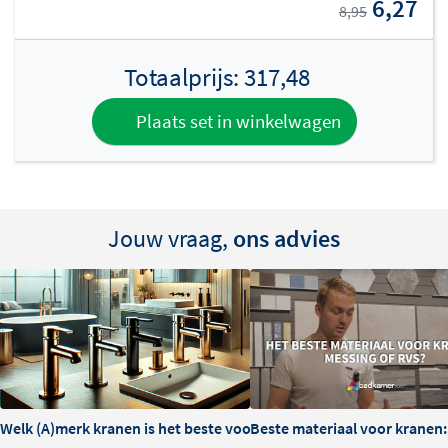
6,27
8,95
Totaalprijs:
317,48
Plaats set in winkelwagen
Jouw vraag,
ons advies
Welk (A)merk kranen is het beste voor je badkamer?
Beste materiaal voor kranen: