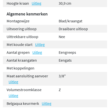
Hoogte kraan
Uitleg
30,9 cm
Algemene kenmerken
Montagewijze
Blad/kraangat
Uitvoering uitloop
Draaibare uitloop
Uittrekbare uitloop
Nee
Met koude start
Uitleg
Aantal grepen
Uitleg
Eengreeps
Aantal kraangaten
Eengats
Met koppelingen
Maat aansluiting aanvoer
3/8"
Uitleg
Volumestroomklasse
Z
Uitleg
Belgaqua keurmerk
Uitleg