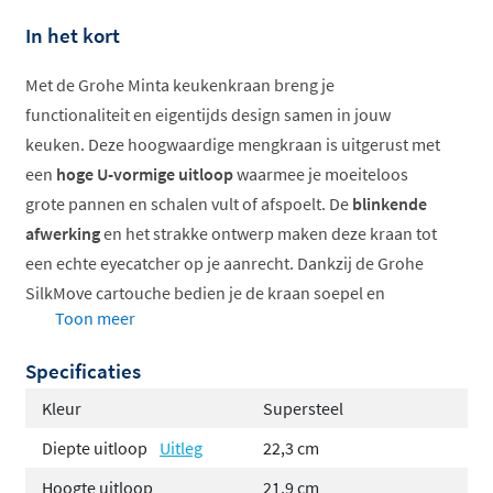
In het kort
Met de Grohe Minta keukenkraan breng je
functionaliteit en eigentijds design samen in jouw
keuken. Deze hoogwaardige mengkraan is uitgerust met
een
hoge U-vormige uitloop
waarmee je moeiteloos
grote pannen en schalen vult of afspoelt. De
blinkende
afwerking
en het strakke ontwerp maken deze kraan tot
een echte eyecatcher op je aanrecht. Dankzij de Grohe
SilkMove cartouche bedien je de kraan soepel en
Toon meer
nauwkeurig, terwijl je zelf bepaalt hoeveel water er
doorstroomt en hoe warm dit is.
Specificaties
Hoge U-uitloop voor groot servies
Kleur
Supersteel
Draaibereik met drie standen
Diepte uitloop
Uitleg
22,3 cm
Soepele hendelbediening
Hoogte uitloop
21,9 cm