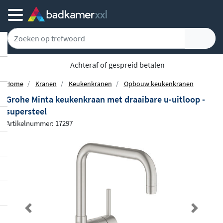
5779 klanten geven ons een 9.1
Home
Kranen
Keukenkranen
Opbouw keukenkranen
Grohe Minta keukenkraan met draaibare u-uitloop -
supersteel
Artikelnummer: 17297
Previous
Next