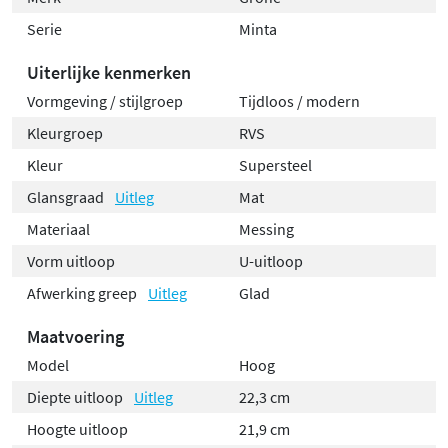
Serie
Minta
Uiterlijke kenmerken
Vormgeving / stijlgroep
Tijdloos / modern
Kleurgroep
RVS
Kleur
Supersteel
Glansgraad
Uitleg
Mat
Materiaal
Messing
Vorm uitloop
U-uitloop
Afwerking greep
Uitleg
Glad
Maatvoering
Model
Hoog
Diepte uitloop
Uitleg
22,3 cm
Hoogte uitloop
21,9 cm