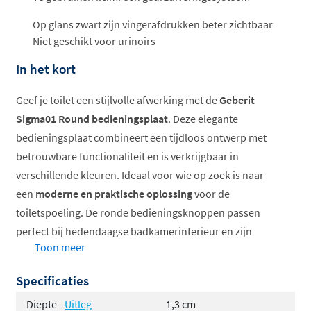
Op glans zwart zijn vingerafdrukken beter zichtbaar
Niet geschikt voor urinoirs
In het kort
Geef je toilet een stijlvolle afwerking met de
Geberit
Sigma01 Round bedieningsplaat
. Deze elegante
bedieningsplaat combineert een tijdloos ontwerp met
betrouwbare functionaliteit en is verkrijgbaar in
verschillende kleuren. Ideaal voor wie op zoek is naar
een
moderne en praktische oplossing
voor de
toiletspoeling. De ronde bedieningsknoppen passen
perfect bij hedendaagse badkamerinterieur en zijn
Toon meer
geschikt voor alle Geberit Sigma inbouwreservoirs.
Specificaties
Verkrijgbaar in diverse stijlvolle kleuren
Ronde bedieningsknoppen voor modern design
Diepte
Uitleg
1,3 cm