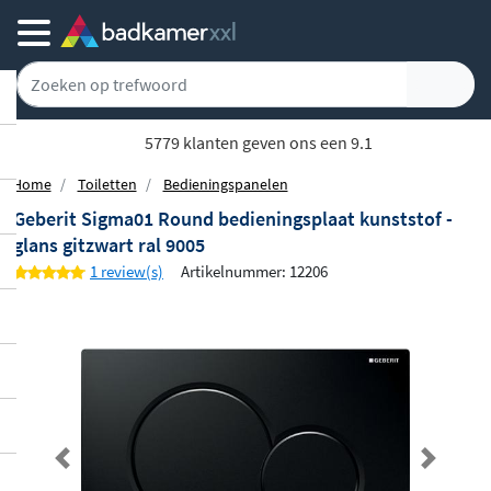
Gratis bezorgd vanaf 100,-
Home
Toiletten
Bedieningspanelen
Geberit Sigma01 Round bedieningsplaat kunststof -
glans gitzwart ral 9005
1 review(s)
Artikelnummer: 12206
Previous
Next