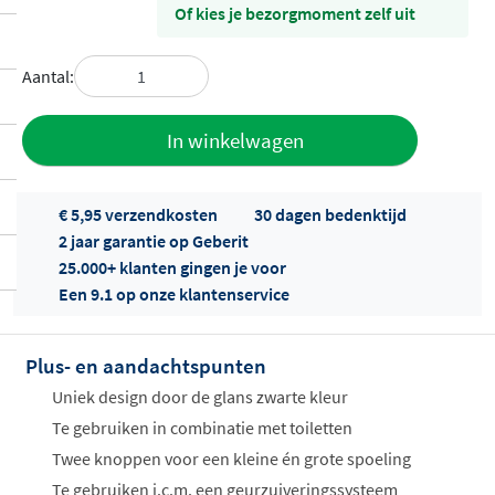
Of kies je bezorgmoment zelf uit
Aantal:
Toevoegen
In winkelwagen
aan offerte
€ 5,95 verzendkosten
30 dagen bedenktijd
2 jaar garantie op Geberit
25.000+ klanten gingen je voor
Een 9.1 op onze klantenservice
Plus- en aandachtspunten
Offertes
ophalen...
Uniek design door de glans zwarte kleur
Te gebruiken in combinatie met toiletten
Twee knoppen voor een kleine én grote spoeling
Te gebruiken i.c.m. een geurzuiveringssysteem