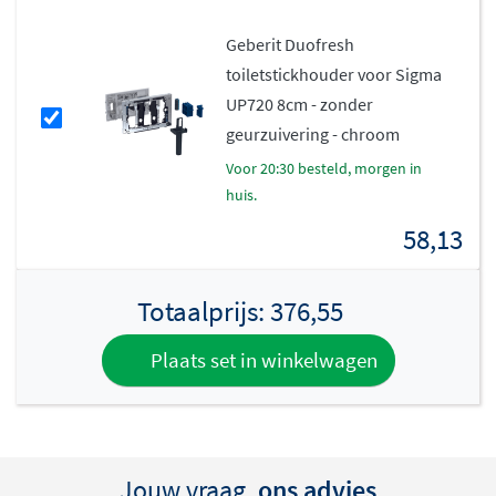
Eenvoudige installatie en
Geberit Duofresh
betrouwbare kwaliteit
toiletstickhouder voor Sigma
UP720 8cm - zonder
Deze bedieningsplaat van kunststof is speciaal
geurzuivering - chroom
ontworpen voor Geberit Sigma inbouwreservoirs en
voor 20:30 besteld, morgen in
garandeert een
probleemloze installatie
. Met
huis.
afmetingen van 246 x 164 x 13 mm past de plaat in
58,13
standaard inbouwframes. Geberit staat bekend om zijn
duurzaamheid en betrouwbaarheid, waardoor je
Totaalprijs:
376,55
jarenlang zorgeloos kunt genieten van je toilet.
Plaats set in winkelwagen
Jouw vraag,
ons advies