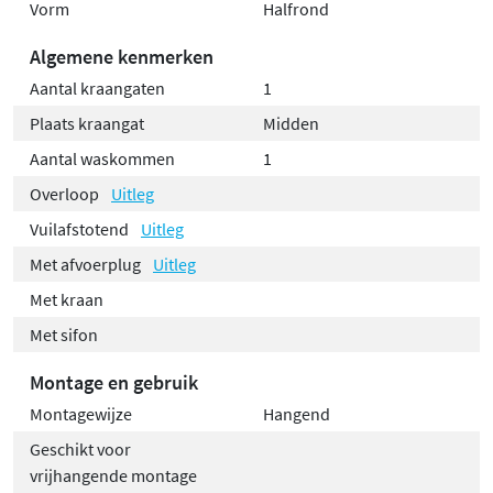
Vorm
Halfrond
Algemene kenmerken
Aantal kraangaten
1
Plaats kraangat
Midden
Aantal waskommen
1
Overloop
Uitleg
Vuilafstotend
Uitleg
Met afvoerplug
Uitleg
Met kraan
Met sifon
Montage en gebruik
Montagewijze
Hangend
Geschikt voor
vrijhangende montage