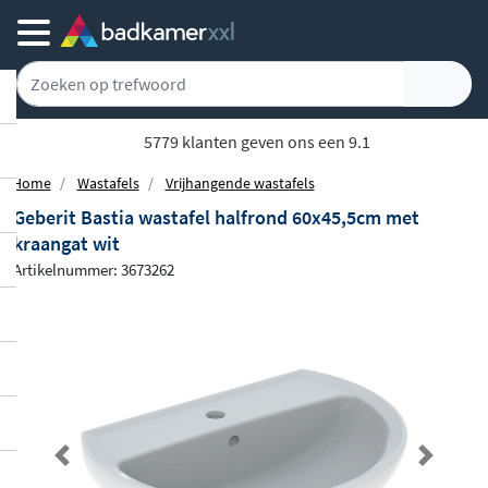
Gratis bezorgd vanaf 100,-
Home
Wastafels
Vrijhangende wastafels
Geberit Bastia wastafel halfrond 60x45,5cm met
kraangat wit
Artikelnummer: 3673262
Previous
Next