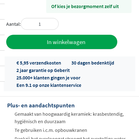
Of kies je bezorgmoment zelf uit
Aantal:
Toevoegen
In winkelwagen
aan offerte
€ 5,95 verzendkosten
30 dagen bedenktijd
2 jaar garantie op Geberit
25.000+ klanten gingen je voor
Een 9.1 op onze klantenservice
Plus- en aandachtspunten
Offertes
ophalen...
Gemaakt van hoogwaardig keramiek: krasbestendig,
hygiënisch en duurzaam
Te gebruiken i.c.m. opbouwkranen
Dankzij het overloopgat stroomt het overtollige water