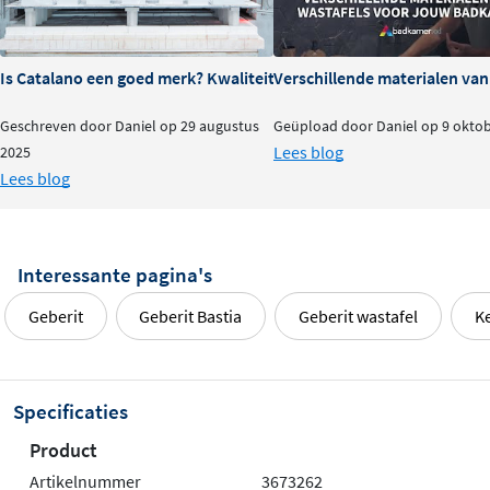
Is Catalano een goed merk? Kwaliteit en ervaringen
Verschillende materialen va
Geschreven door Daniel op 29 augustus
Geüpload door Daniel op 9 okto
Lees blog
2025
Lees blog
Interessante pagina's
Geberit
Geberit Bastia
Geberit wastafel
K
Specificaties
Product
Artikelnummer
3673262