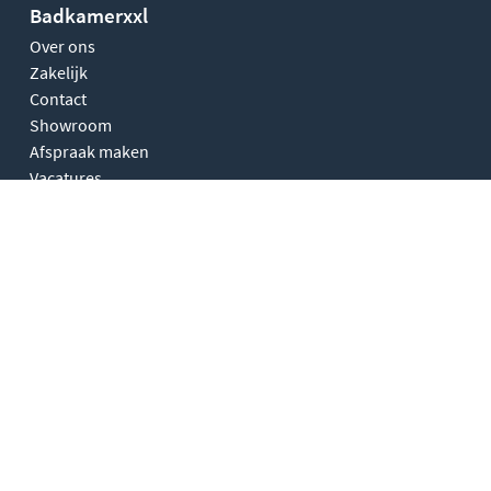
Badkamerxxl
Over ons
Zakelijk
Contact
Showroom
Afspraak maken
Vacatures
Kenniscentrum
Onze merken
Showroom buitenpost
Maandag
Gesloten
Dinsdag
09:30 - 17:30
Woensdag
09:30 - 17:30
Donderdag
09:30 - 17:30
Vrijdag
09:30 - 17:30