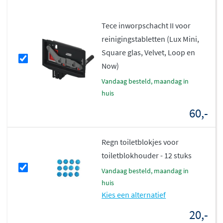
Het keramiek van het Mera Comfort douche wc heeft een
Tece inworpschacht II voor
vuilafstotend oppervlak
, waardoor vuil minder snel
reinigingstabletten (Lux Mini,
hecht. In combinatie met het spoelrandloze ontwerp is
Square glas, Velvet, Loop en
het toilet zeer eenvoudig schoon te maken. Er zijn geen
Now)
verborgen plekken waar bacteriën zich kunnen
vandaag besteld, maandag in
ophopen, wat bijdraagt aan een optimale hygiëne.
huis
60,-
Regn toiletblokjes voor
toiletblokhouder - 12 stuks
vandaag besteld, maandag in
huis
Kies een alternatief
20,-