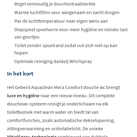
Regel eenvoudig je douchestraalsterkte
Warme luchtföhn voor aangenaam en zacht drogen
Pas de luchttemperatuur naar eigen wens aan
Diepspoel spoelvorm voor meer hygiëne en minder last
van geurtjes
Toilet zonder spoelrand zodat vuil zich niet op kan
hopen
Optimale reiniging dankzij Whirlspray
In het kort
Het Geberit Aquaclean Mera Comfort douche wc brengt
luxe en hygiëne
naar een nieuw niveau. Dit complete
douchewc-systeem reinigt je onderlichaam na elk
toiletbezoek met warm water en biedt tal van
comfortfuncties, zoals automatische dekselopening,
zittingverwarming en oriëntatielicht. De unieke
WhirlSpray-technologie
combineert een dubbele