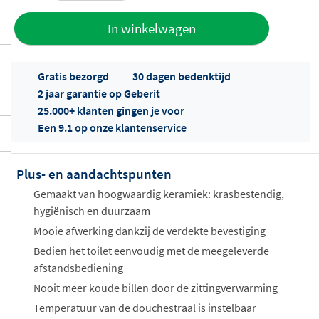
Toevoegen
In winkelwagen
aan offerte
Gratis bezorgd
30 dagen bedenktijd
2 jaar garantie op Geberit
25.000+ klanten gingen je voor
Een 9.1 op onze klantenservice
Plus- en aandachtspunten
Offertes
ophalen...
Gemaakt van hoogwaardig keramiek: krasbestendig,
hygiënisch en duurzaam
Mooie afwerking dankzij de verdekte bevestiging
Bedien het toilet eenvoudig met de meegeleverde
afstandsbediening
Nooit meer koude billen door de zittingverwarming
Temperatuur van de douchestraal is instelbaar