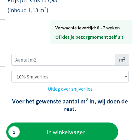
Prijs per
stuk
127,93
2
(inhoud
1,13
m
)
Verwachte levertijd: 6 - 7 weken
Of kies je bezorgmoment zelf uit
2
m
Uitleg over snijverlies
2
Voer het gewenste aantal m
in, wij doen de
rest.
Toevoegen
In winkelwagen
aan offerte