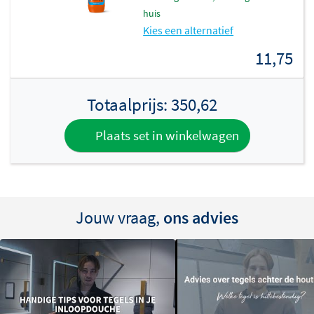
huis
Kies een alternatief
11,75
Totaalprijs:
350,62
Plaats set in winkelwagen
Jouw vraag,
ons advies