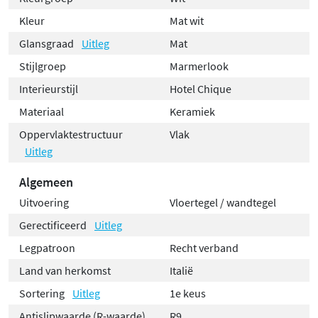
Kleur
Mat wit
Glansgraad
Uitleg
Mat
Stijlgroep
Marmerlook
Interieurstijl
Hotel Chique
Materiaal
Keramiek
Oppervlaktestructuur
Vlak
Uitleg
Algemeen
Uitvoering
Vloertegel / wandtegel
Gerectificeerd
Uitleg
Legpatroon
Recht verband
Land van herkomst
Italië
Sortering
Uitleg
1e keus
Antislipwaarde (R-waarde)
R9