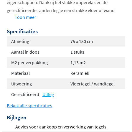
eigenschappen. Dankzij het vlakke oppervlak en de
gerectificeerde randen leg je een strakke vloer of wand
Toon meer
die jarenlang meegaat. De tegel is geschikt voor vrijwel
elke ruimte in huis en werkt perfect samen met
Specificaties
vloerverwarming.
Afmeting
75 x 150 cm
Luxe marmerlook in mat afwerking
Aantal in doos
1 stuks
Geschikt voor vloer en wand
M2 per verpakking
1,13 m2
Vorstbestendig en slijtvast
Compatibel met vloerverwarming
Materiaal
Keramiek
Verkrijgbaar in meerdere formaten
Uitvoering
Vloertegel / wandtegel
Gerectificeerde randen voor strakke voegen
Gerectificeerd
Uitleg
Keuze uit verschillende formaten
Bekijk alle specificaties
Of je nu een groot formaat wilt voor een ruimtelijk effect
Bijlagen
of een kleiner formaat voor meer speelsheid, de Roma
Advies voor aankoop en verwerking van tegels
tegel biedt volop mogelijkheden. Het
grote formaat van