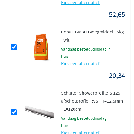
Kies een alternatief
klassieke interieurs.
52,65
Duurzaam en betrouwbaar
Coba CGM300 voegmiddel - 5kg
De Roma tegel is gemaakt van hoogwaardig keramiek en
- wit
geproduceerd in Italië volgens strenge
vandaag besteld, dinsdag in
kwaliteitsnormen. De tegel is
vorstbestendig
, waardoor
huis
je hem zelfs buiten kunt gebruiken, en heeft een
Kies een alternatief
antislipwaarde van R9 voor extra veiligheid. Dankzij de
20,34
compatibiliteit met vloerverwarming geniet je altijd van
een comfortabele temperatuur onder je voeten. De
tegels worden per doos geleverd, waarbij het aantal per
Schluter Showerprofile-S 125
doos varieert afhankelijk van het gekozen formaat.
afschotprofiel RVS - H=12,5mm
- L=120cm
vandaag besteld, dinsdag in
huis
Kies een alternatief