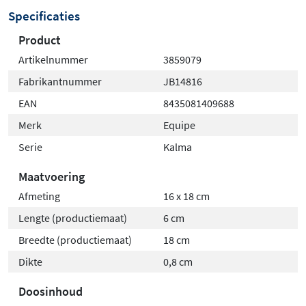
Specificaties
Product
Artikelnummer
3859079
Fabrikantnummer
JB14816
EAN
8435081409688
Merk
Equipe
Serie
Kalma
Maatvoering
Afmeting
16 x 18 cm
Lengte (productiemaat)
6 cm
Breedte (productiemaat)
18 cm
Dikte
0,8 cm
Doosinhoud