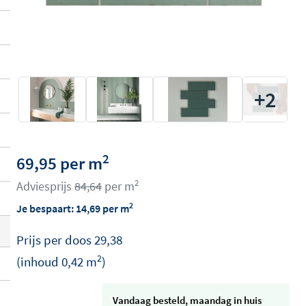
+2
2
69,95 per m
2
Adviesprijs
84,64
per m
2
Je bespaart:
14,69
per m
Prijs per
doos
29,38
2
(inhoud
0,42
m
)
vandaag besteld, maandag in huis