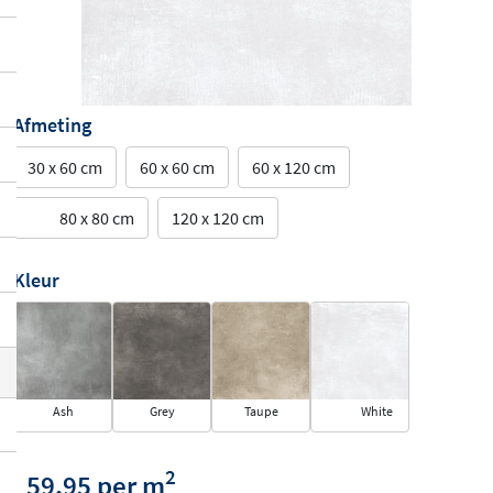
Afmeting
30 x 60 cm
60 x 60 cm
60 x 120 cm
80 x 80 cm
120 x 120 cm
Kleur
Ash
Grey
Taupe
White
2
59,95 per m