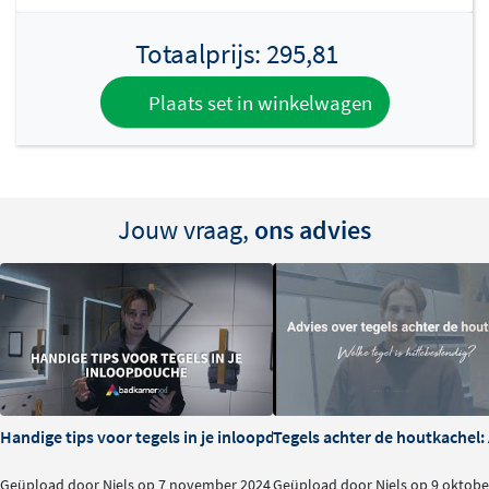
Totaalprijs:
295,81
Plaats set in winkelwagen
Jouw vraag,
ons advies
Handige tips voor tegels in je inloopdouche
Tegels achter de houtkachel
Geüpload door Niels op 7 november 2024
Geüpload door Niels op 9 oktobe