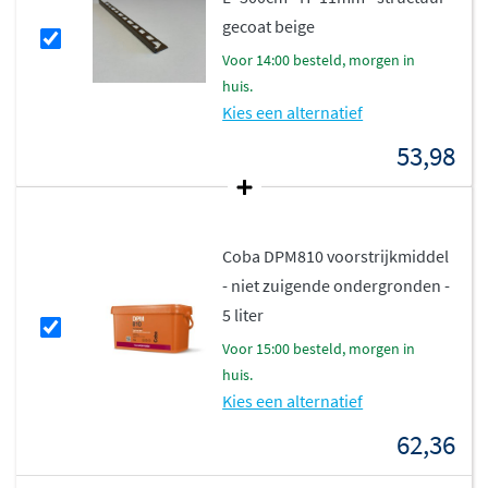
gecoat beige
Neutrale kleuren voor eindeloze
voor 14:00 besteld, morgen in
combinaties
huis.
Kies een alternatief
De Loft serie is verkrijgbaar in verschillende neutrale
53,98
tinten, van lichte tot donkere grijstonen en warme taupe
nuances. Deze
tijdloze kleuren
vormen een perfecte
basis voor elk interieur en combineren moeiteloos met
verschillende woonstijlen en kleuren. Of je nu kiest voor
Coba DPM810 voorstrijkmiddel
een rustig monochroom geheel of juist verschillende
- niet zuigende ondergronden -
tinten combineert, met deze serie creëer je altijd een
5 liter
stijlvol resultaat dat jaren meegaat.
voor 15:00 besteld, morgen in
huis.
Kies een alternatief
62,36