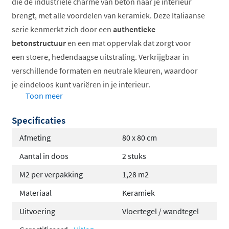
die de industriële charme van beton naar je interieur
brengt, met alle voordelen van keramiek. Deze Italiaanse
serie kenmerkt zich door een
authentieke
betonstructuur
en een mat oppervlak dat zorgt voor
een stoere, hedendaagse uitstraling. Verkrijgbaar in
verschillende formaten en neutrale kleuren, waardoor
je eindeloos kunt variëren in je interieur.
Toon meer
Verkrijgbaar in meerdere formaten
Specificaties
Vorstbestendig en slijtvast keramiek
Geschikt voor vloerverwarming
Afmeting
80 x 80 cm
Antislipwaarde R9 of R10
Aantal in doos
2 stuks
Gerectificeerd voor strakke voegen
M2 per verpakking
1,28 m2
Ideaal voor modern interieur
Materiaal
Keramiek
Flexibel in formaat en toepassing
Uitvoering
Vloertegel / wandtegel
De Loft serie biedt een ruime keuze aan formaten, van