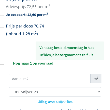
2
Adviesprijs
72,55
per m
2
Je bespaart:
12,60
per m
Prijs per
doos
76,74
2
(inhoud
1,28
m
)
vandaag besteld, woensdag in huis
Of kies je bezorgmoment zelf uit
Nog maar 1 op voorraad
2
m
Uitleg over snijverlies
2