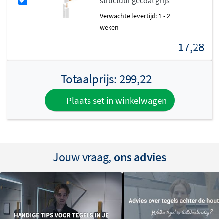
structuur gecoat grijs
Verwachte levertijd: 1 - 2
weken
17,28
Totaalprijs:
299,22
Plaats set in winkelwagen
Jouw vraag,
ons advies