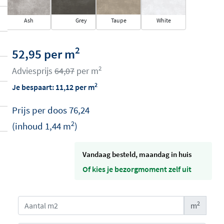
Ash
Grey
Taupe
White
2
52,95 per m
2
Adviesprijs
64,07
per m
2
Je bespaart:
11,12
per m
Prijs per
doos
76,24
2
(inhoud
1,44
m
)
vandaag besteld, maandag in huis
Of kies je bezorgmoment zelf uit
2
m