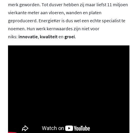
merk geworden. Tot dusver hebben zij maar liefst 11 miljoen
vierkante meter aan vloeren, wanden en platen
geproduceerd. EnergieKer is dus wel een echte specialist te
noemen. Hun werk kernwaardes zijn niet voor
niks:
innovatie
,
kwaliteit
en
groei
.