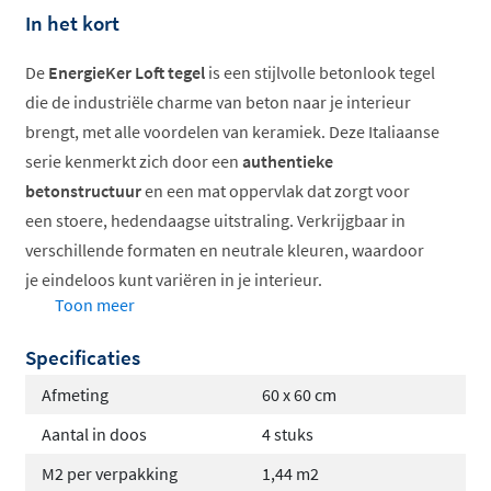
In het kort
De
EnergieKer Loft tegel
is een stijlvolle betonlook tegel
die de industriële charme van beton naar je interieur
brengt, met alle voordelen van keramiek. Deze Italiaanse
serie kenmerkt zich door een
authentieke
betonstructuur
en een mat oppervlak dat zorgt voor
een stoere, hedendaagse uitstraling. Verkrijgbaar in
verschillende formaten en neutrale kleuren, waardoor
je eindeloos kunt variëren in je interieur.
Toon meer
Verkrijgbaar in meerdere formaten
Specificaties
Vorstbestendig en slijtvast keramiek
Geschikt voor vloerverwarming
Afmeting
60 x 60 cm
Antislipwaarde R9 of R10
Aantal in doos
4 stuks
Gerectificeerd voor strakke voegen
M2 per verpakking
1,44 m2
Ideaal voor modern interieur