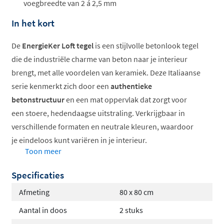
voegbreedte van 2 á 2,5 mm
In het kort
De
EnergieKer Loft tegel
is een stijlvolle betonlook tegel
die de industriële charme van beton naar je interieur
brengt, met alle voordelen van keramiek. Deze Italiaanse
serie kenmerkt zich door een
authentieke
betonstructuur
en een mat oppervlak dat zorgt voor
een stoere, hedendaagse uitstraling. Verkrijgbaar in
verschillende formaten en neutrale kleuren, waardoor
je eindeloos kunt variëren in je interieur.
Toon meer
Verkrijgbaar in meerdere formaten
Specificaties
Vorstbestendig en slijtvast keramiek
Geschikt voor vloerverwarming
Afmeting
80 x 80 cm
Antislipwaarde R9 of R10
Aantal in doos
2 stuks
Gerectificeerd voor strakke voegen