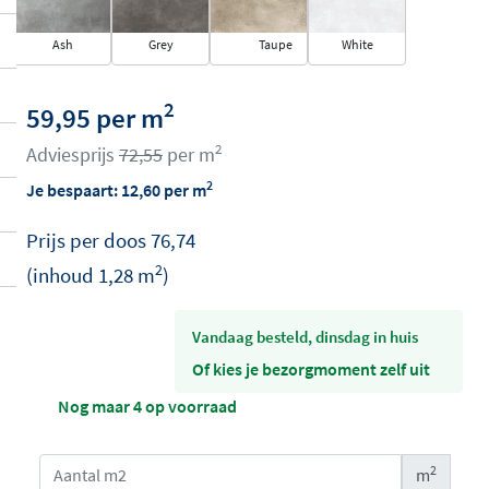
Ash
Grey
Taupe
White
2
59,95 per m
2
Adviesprijs
72,55
per m
2
Je bespaart:
12,60
per m
Prijs per
doos
76,74
2
(inhoud
1,28
m
)
vandaag besteld, dinsdag in huis
Of kies je bezorgmoment zelf uit
Nog maar 4 op voorraad
2
m