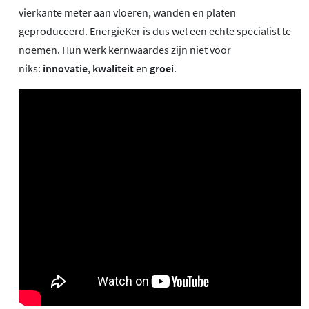
vierkante meter aan vloeren, wanden en platen
geproduceerd. EnergieKer is dus wel een echte specialist te
noemen. Hun werk kernwaardes zijn niet voor
niks:
innovatie
,
kwaliteit
en
groei
.