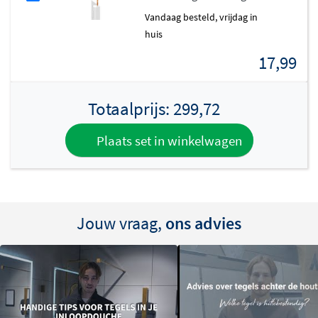
vandaag besteld, vrijdag in
huis
17,99
Totaalprijs:
299,72
Plaats set in winkelwagen
Jouw vraag,
ons advies