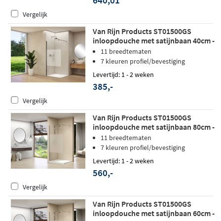
640,01
Vergelijk
Van Rijn Products ST01500GS
inloopdouche met satijnbaan 40cm -
Geborsteld gunmetal - zonder
11 breedtematen
stabilisatiestang
7 kleuren profiel/bevestiging
Levertijd: 1 - 2 weken
385,-
Vergelijk
Van Rijn Products ST01500GS
inloopdouche met satijnbaan 80cm -
Geborsteld RVS
11 breedtematen
7 kleuren profiel/bevestiging
Levertijd: 1 - 2 weken
560,-
Vergelijk
Van Rijn Products ST01500GS
inloopdouche met satijnbaan 60cm -