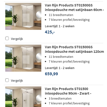
Van Rijn Products ST01500GS
inloopdouche met satijnbaan 60cm -
Mat wit - zonder stabilisatiestang
11 breedtematen
7 kleuren profiel/bevestiging
Levertijd: 1 - 2 weken
425,-
Vergelijk
Van Rijn Products ST01500GS
inloopdouche met satijnbaan 120cm
- Mat wit
11 breedtematen
7 kleuren profiel/bevestiging
Levertijd: 1 - 2 weken
659,99
Vergelijk
Van Rijn Products ST01500
inloopdouche 90cm - Zwart -
Satijnglas
3 breedtematen
7 kleuren profiel/bevestiging