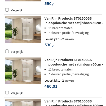
590,-
Vergelijk
Van Rijn Products ST01500GS
inloopdouche met satijnbaan 80cm -
Mat zwart
11 breedtematen
7 kleuren profiel/bevestiging
Levertijd: 1 - 2 weken
530,-
Vergelijk
Van Rijn Products ST01500GS
inloopdouche met satijnbaan 60cm -
Geborsteld koper - zonder
11 breedtematen
stabilisatiestang
7 kleuren profiel/bevestiging
Levertijd: 1 - 2 weken
460,01
Vergelijk
Van Rijn Products ST01500GS
inloopdouche met satijnbaan 100cm