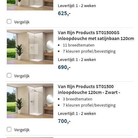
Levertijd: 1 - 2 weken
625,-
Vergelijk
Van Rijn Products ST01500GS
inloopdouche met satijnbaan 120cm
- Geborsteld messing
11 breedtematen
7 kleuren profiel/bevestiging
Levertijd: 1 - 2 weken
690,-
Vergelijk
Van Rijn Products ST01500
inloopdouche 120cm - Zwart -
Satijnglas
3 breedtematen
7 kleuren profiel/bevestiging
Levertijd: 1 - 2 weken
700,-
Vergelijk