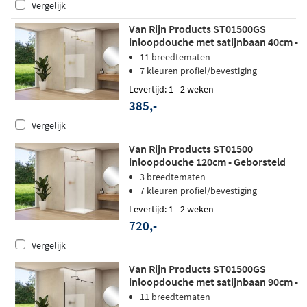
Vergelijk
Van Rijn Products ST01500GS
inloopdouche met satijnbaan 40cm -
Geborsteld messing - zonder
11 breedtematen
stabilisatiestang
7 kleuren profiel/bevestiging
Levertijd: 1 - 2 weken
385,-
Vergelijk
Van Rijn Products ST01500
inloopdouche 120cm - Geborsteld
koper - Satijnglas
3 breedtematen
7 kleuren profiel/bevestiging
Levertijd: 1 - 2 weken
720,-
Vergelijk
Van Rijn Products ST01500GS
inloopdouche met satijnbaan 90cm -
Mat zwart
11 breedtematen