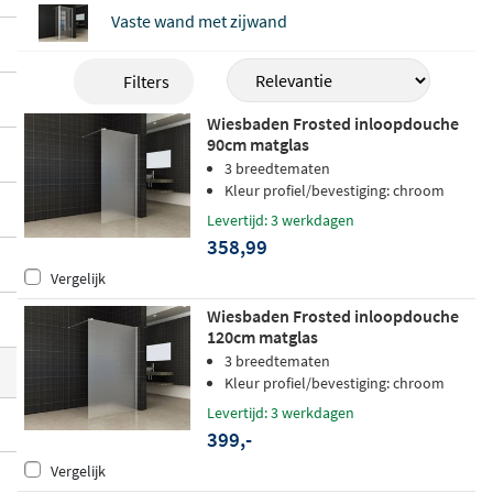
Alvoro en Van Rijn Products, in
breedtes v
Vaste wand met zijwand
an 30 tot 140 cm
. Naast volledig matglas zi
jn er ook uitvoeringen met een
gedeeltelij
Filters
ke satijnbaan
voor wie een subtielere com
Wiesbaden Frosted inloopdouche
binatie van transparantie en privacy prefe
90cm matglas
reert. Vrijwel alle modellen zijn voorzien v
3 breedtematen
Kleur profiel/bevestiging: chroom
an een
antikalkbehandeling
en stevig veili
Levertijd: 3 werkdagen
gheidsglas, zodat je douchewand er jarenl
358,99
ang mooi uitziet.
Vergelijk
Wiesbaden Frosted inloopdouche
120cm matglas
3 breedtematen
Kleur profiel/bevestiging: chroom
Levertijd: 3 werkdagen
399,-
Vergelijk