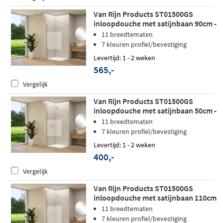
Van Rijn Products ST01500GS
inloopdouche met satijnbaan 90cm -
Mat wit
11 breedtematen
7 kleuren profiel/bevestiging
Levertijd: 1 - 2 weken
565,-
Vergelijk
Van Rijn Products ST01500GS
inloopdouche met satijnbaan 50cm -
Geborsteld messing - zonder
11 breedtematen
stabilisatiestang
7 kleuren profiel/bevestiging
Levertijd: 1 - 2 weken
400,-
Vergelijk
Van Rijn Products ST01500GS
inloopdouche met satijnbaan 110cm
- Mat wit
11 breedtematen
7 kleuren profiel/bevestiging