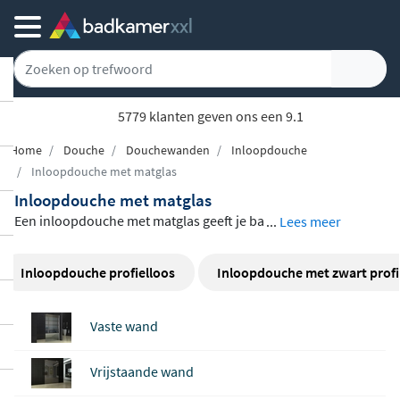
5779 klanten geven ons een 9.1
Home
Douche
Douchewanden
Inloopdouche
Inloopdouche met matglas
Inloopdouche met matglas
Een inloopdouche met matglas geeft je ba
...
Lees meer
dkamer een rustige, stijlvolle uitstraling e
n biedt tegelijkertijd de privacy die je zoek
Inloopdouche profielloos
Inloopdouche met zwart profi
t. Het matte glas laat zacht licht door zond
er dat je er doorheen kunt kijken, wat he
Vaste wand
m ideaal maakt voor gedeelde badkamers
of open badkameropstellingen. In dit ass
Vrijstaande wand
ortiment vind je modellen van Wiesbaden,