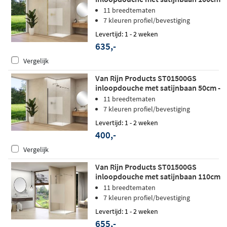
- Geborsteld messing
11 breedtematen
7 kleuren profiel/bevestiging
Levertijd: 1 - 2 weken
635,-
Vergelijk
Van Rijn Products ST01500GS
inloopdouche met satijnbaan 50cm -
Geborsteld gunmetal - zonder
11 breedtematen
stabilisatiestang
7 kleuren profiel/bevestiging
Levertijd: 1 - 2 weken
400,-
Vergelijk
Van Rijn Products ST01500GS
inloopdouche met satijnbaan 110cm
- Geborsteld RVS
11 breedtematen
7 kleuren profiel/bevestiging
Levertijd: 1 - 2 weken
655,-