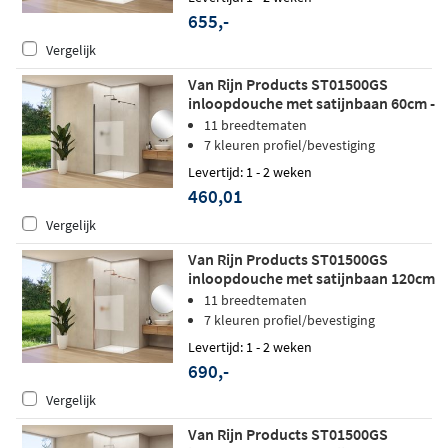
655,-
Vergelijk
Van Rijn Products ST01500GS
inloopdouche met satijnbaan 60cm -
Geborsteld gunmetal - zonder
11 breedtematen
stabilisatiestang
7 kleuren profiel/bevestiging
Levertijd: 1 - 2 weken
460,01
Vergelijk
Van Rijn Products ST01500GS
inloopdouche met satijnbaan 120cm
- Geborsteld koper
11 breedtematen
7 kleuren profiel/bevestiging
Levertijd: 1 - 2 weken
690,-
Vergelijk
Van Rijn Products ST01500GS