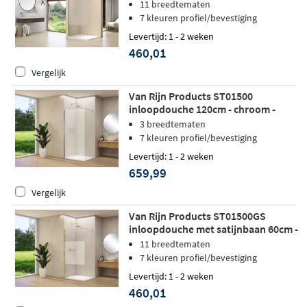
Geborsteld RVS - zonder
11 breedtematen
stabilisatiestang
7 kleuren profiel/bevestiging
Levertijd: 1 - 2 weken
460,01
Vergelijk
Van Rijn Products ST01500
inloopdouche 120cm - chroom -
Satijnglas
3 breedtematen
7 kleuren profiel/bevestiging
Levertijd: 1 - 2 weken
659,99
Vergelijk
Van Rijn Products ST01500GS
inloopdouche met satijnbaan 60cm -
Geborsteld messing - zonder
11 breedtematen
stabilisatiestang
7 kleuren profiel/bevestiging
Levertijd: 1 - 2 weken
460,01