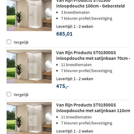
Van Rijn Products ST01500
inloopdouche 100cm - Geborsteld
koper - Satijnglas
3 breedtematen
7 kleuren profiel/bevestiging
Levertijd: 1 - 2 weken
685,01
Vergelijk
Van Rijn Products ST01500GS
inloopdouche met satijnbaan 70cm -
chroom
11 breedtematen
7 kleuren profiel/bevestiging
Levertijd: 1 - 2 weken
475,-
Vergelijk
Van Rijn Products ST01500GS
inloopdouche met satijnbaan 110cm
- chroom
11 breedtematen
7 kleuren profiel/bevestiging
Levertijd: 1 - 2 weken