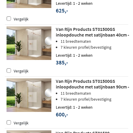
Levertijd: 1 - 2 weken
625,-
Vergelijk
Van Rijn Products ST01500GS
inloopdouche met satijnbaan 40cm -
Geborsteld koper - zonder
11 breedtematen
stabilisatiestang
7 kleuren profiel/bevestiging
Levertijd: 1 - 2 weken
385,-
Vergelijk
Van Rijn Products ST01500GS
inloopdouche met satijnbaan 90cm -
Geborsteld messing
11 breedtematen
7 kleuren profiel/bevestiging
Levertijd: 1 - 2 weken
600,-
Vergelijk