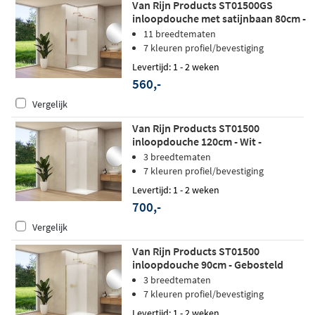
Van Rijn Products ST01500GS
inloopdouche met satijnbaan 80cm -
Geborsteld koper
11 breedtematen
7 kleuren profiel/bevestiging
Levertijd: 1 - 2 weken
560,-
Vergelijk
Van Rijn Products ST01500
inloopdouche 120cm - Wit -
Satijnglas
3 breedtematen
7 kleuren profiel/bevestiging
Levertijd: 1 - 2 weken
700,-
Vergelijk
Van Rijn Products ST01500
inloopdouche 90cm - Gebosteld
messing - Satijnglas
3 breedtematen
7 kleuren profiel/bevestiging
Levertijd: 1 - 2 weken