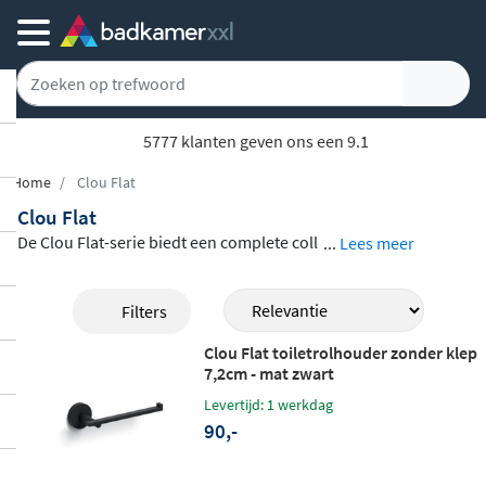
5777 klanten geven ons een 9.1
Home
Clou Flat
Clou Flat
De Clou Flat-serie biedt een complete coll
...
Lees meer
ectie badkameraccessoires met een
strak
en minimalistisch ontwerp
. Van handdoe
Filters
krekken en kledinghaken tot toiletrolhou
Clou Flat toiletrolhouder zonder klep
ders, reserverolhouders en toiletborstelg
7,2cm - mat zwart
arnituren: elk product in deze serie kenm
Levertijd: 1 werkdag
erkt zich door vlakke oppervlakken en su
90,-
btiele rondingen. De accessoires zijn
verk
rijgbaar in meerdere afwerkingen
, waaro