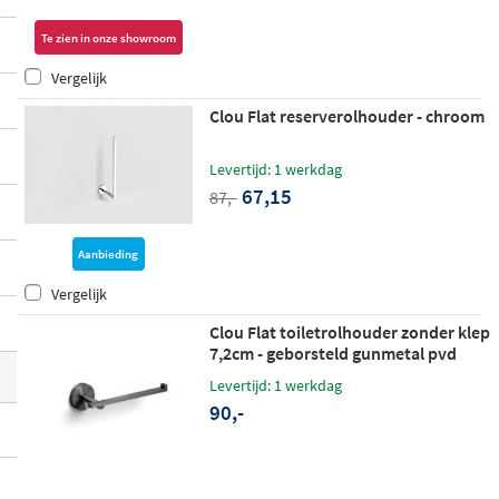
nder chroom, mat wit, mat zwart, geborst
Te zien in onze showroom
eld RVS en luxe PVD-kleuren, zodat je altij
Vergelijk
d een perfecte match vindt voor jouw bad
kamer.
Clou Flat reserverolhouder - chroom
Levertijd: 1 werkdag
67,15
87,-
Aanbieding
Vergelijk
Clou Flat toiletrolhouder zonder klep
7,2cm - geborsteld gunmetal pvd
Levertijd: 1 werkdag
90,-