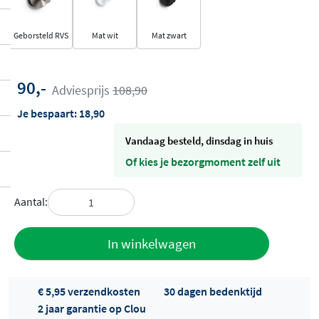
Geborsteld RVS
Mat wit
Mat zwart
90,-
Adviesprijs
108,90
Je bespaart:
18,90
vandaag besteld, dinsdag in huis
Of kies je bezorgmoment zelf uit
Aantal:
Toevoegen
In winkelwagen
aan offerte
€ 5,95 verzendkosten
30 dagen bedenktijd
2 jaar garantie op Clou