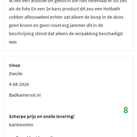
Ik heb een afbouw set gekocht die niet helemaal er uit ziet
als de foto En een 2e kans product dit zou een Hotbath
cobber afbouwdeel echter zat alleen de knop in de doos
geen kroon en geen roset erg jammer dit in de
beschrijving stond dat alleen de verpakking beschadigd
was
Vince
Zwolle
4-08-2026
Badkamerxxl.nl
8
Scherpe prijs en snelle levering!
Aanbevolen