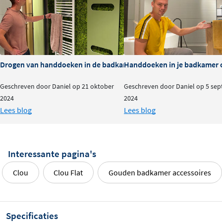
bevestigingsmateriaal en zijn perfect te combineren met
andere accessoires uit de Clou Flat-serie. Ontdek de
verschillende kleuren en geef je badkamer een stijlvolle
upgrade!
Drogen van handdoeken in de badkamer: do's & dont's
Handdoeken in je badkamer o
Geschreven door Daniel op 21 oktober
Geschreven door Daniel op 5 se
2024
2024
Lees blog
Lees blog
Interessante pagina's
Clou
Clou Flat
Gouden badkamer accessoires
Specificaties