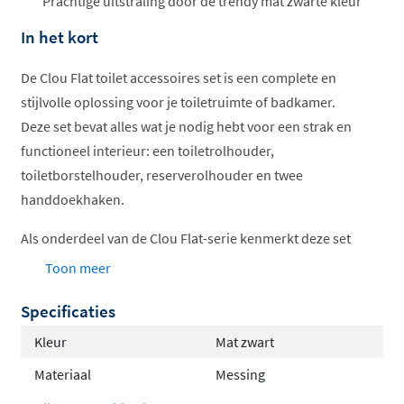
ophalen...
Prachtige uitstraling door de trendy mat zwarte kleur
In het kort
De Clou Flat toilet accessoires set is een complete en
stijlvolle oplossing voor je toiletruimte of badkamer.
Deze set bevat alles wat je nodig hebt voor een strak en
functioneel interieur: een toiletrolhouder,
toiletborstelhouder, reserverolhouder en twee
handdoekhaken.
Als onderdeel van de Clou Flat-serie kenmerkt deze set
zich door vlakke oppervlakken, strakke lijnen en
Toon meer
subtiele rondingen. Dit zorgt voor een minimalistische
Specificaties
en moderne uitstraling, perfect voor wie houdt van
eenvoud en verfijning.
Kleur
Mat zwart
Verkrijgbaar in vier stijlvolle kleuren
Materiaal
Messing