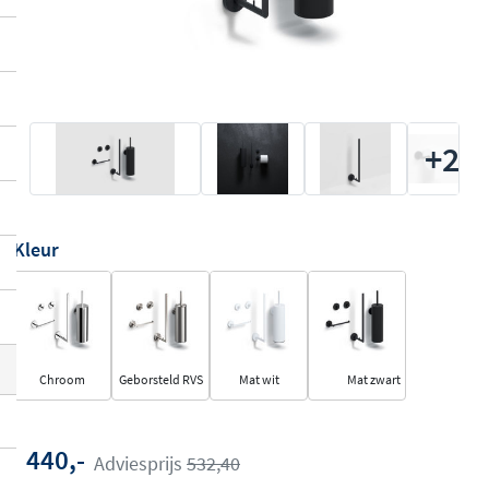
+2
Kleur
Chroom
Geborsteld RVS
Mat wit
Mat zwart
440,-
Adviesprijs
532,40