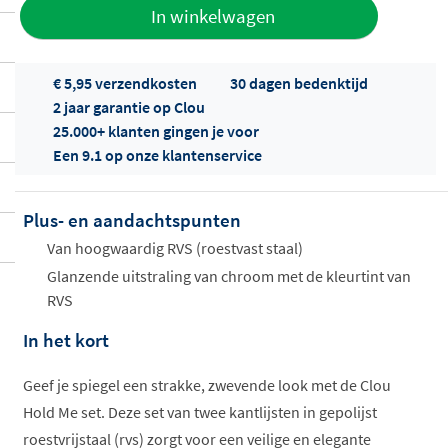
Toevoegen
In winkelwagen
aan offerte
€ 5,95 verzendkosten
30 dagen bedenktijd
2 jaar garantie op Clou
25.000+ klanten gingen je voor
Een 9.1 op onze klantenservice
Plus- en aandachtspunten
Offertes
ophalen...
Van hoogwaardig RVS (roestvast staal)
Glanzende uitstraling van chroom met de kleurtint van
RVS
In het kort
Geef je spiegel een strakke, zwevende look met de Clou
Hold Me set. Deze set van twee kantlijsten in gepolijst
roestvrijstaal (rvs) zorgt voor een veilige en elegante