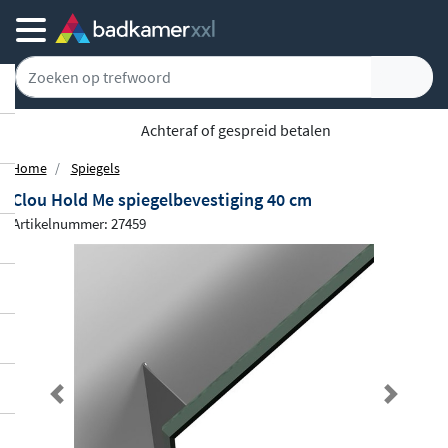
5779 klanten geven ons een 9.1
Home
Spiegels
Clou Hold Me spiegelbevestiging 40 cm
Artikelnummer: 27459
Previous
Next