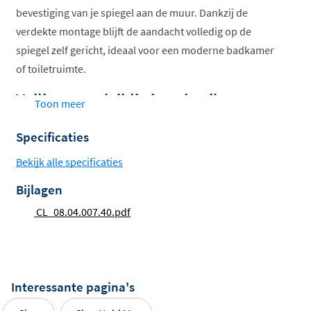
bevestiging van je spiegel aan de muur. Dankzij de
verdekte montage blijft de aandacht volledig op de
spiegel zelf gericht, ideaal voor een moderne badkamer
of toiletruimte.
Veilig en veelzijdig in gebruik
Toon meer
Draagkracht tot 50 kg – geschikt voor zware
Specificaties
spiegels
Bekijk alle specificaties
Afstand tot de muur: 3,5 cm – voor een subtiel
Bijlagen
zwevend effect
CL_08.04.007.40.pdf
Voor spiegels breder dan 100 cm: plaats extra
kantlijsten, met een maximale tussenafstand van
50 cm
Verkrijgbaar in vier varianten:
Interessante pagina's
Rond of vierkant
Chroom of geborsteld rvs