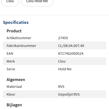
Clou
Clou Hold Me
Past bij elke badkamerstijl
Specificaties
Of je nu een strakke, moderne look of een meer
klassieke uitstraling zoekt, de Clou Hold Me
Product
spiegelbevestiging biedt altijd een passende oplossing.
Artikelnummer
27459
Combineer met je favoriete spiegel en creëer een
Fabrikantnummer
CL/08.04.007.40
stijlvolle, duurzame ophanging die jarenlang meegaat.
EAN
8717462000524
Merk
Clou
Serie
Hold Me
Algemeen
Materiaal
RVS
Kleur
Gepolijst RVS
Bijlagen