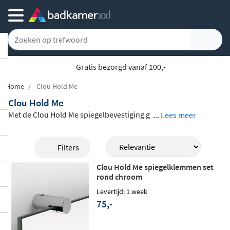
Gratis bezorgd vanaf 100,-
Home
Clou Hold Me
Clou Hold Me
Met de Clou Hold Me spiegelbevestiging g
...
Lees meer
eef je elke spiegel een
strakke, zwevende
look
aan de muur. Het assortiment bestaa
Filters
t uit kantlijsten en spiegelklemmen in ron
Clou Hold Me spiegelklemmen set
de of vierkante vormen, uitgevoerd in
chr
rond chroom
oom of geborsteld RVS
. De kantlijsten dra
Levertijd: 1 week
gen tot
50 kg
en houden de spiegel op een
75,-
subtiele afstand van de muur, terwijl de kl
emmen na montage nog licht verstelbaar