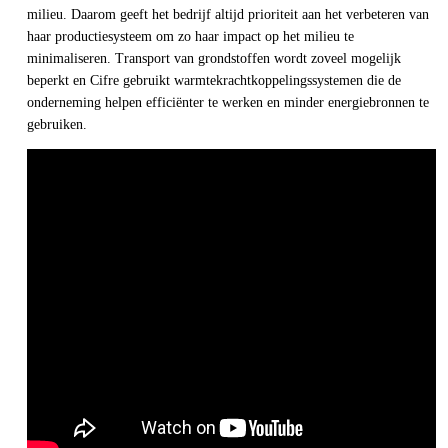
milieu. Daarom geeft het bedrijf altijd prioriteit aan het verbeteren van 
haar productiesysteem om zo haar impact op het milieu te 
minimaliseren. Transport van grondstoffen wordt zoveel mogelijk 
beperkt en Cifre gebruikt warmtekrachtkoppelingssystemen die de 
onderneming helpen efficiënter te werken en minder energiebronnen te 
gebruiken.