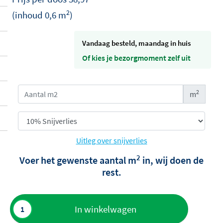
2
(inhoud
0,6
m
)
vandaag besteld, maandag in huis
Of kies je bezorgmoment zelf uit
2
m
Uitleg over snijverlies
2
Voer het gewenste aantal m
in, wij doen de
rest.
Toevoegen
In winkelwagen
aan offerte