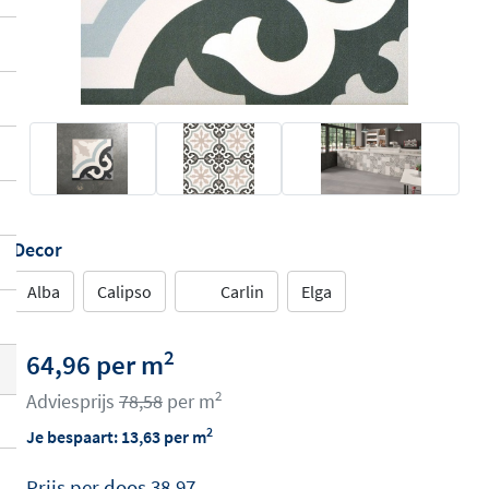
Decor
Alba
Calipso
Carlin
Elga
2
64,96 per m
2
Adviesprijs
78,58
per m
2
Je bespaart:
13,63
per m
Prijs per
doos
38,97