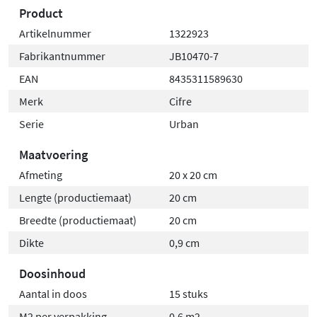
Product
Artikelnummer
1322923
Fabrikantnummer
JB10470-7
EAN
8435311589630
Merk
Cifre
Serie
Urban
Maatvoering
Afmeting
20 x 20 cm
Lengte (productiemaat)
20 cm
Breedte (productiemaat)
20 cm
Dikte
0,9 cm
Doosinhoud
Aantal in doos
15 stuks
M2 per verpakking
0,6 m2