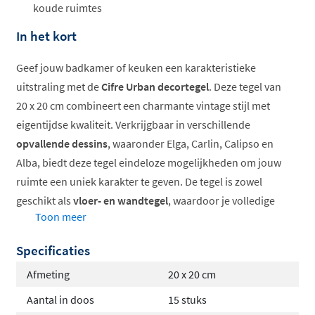
koude ruimtes
In het kort
Geef jouw badkamer of keuken een karakteristieke
uitstraling met de
Cifre Urban decortegel
. Deze tegel van
20 x 20 cm combineert een charmante vintage stijl met
eigentijdse kwaliteit. Verkrijgbaar in verschillende
opvallende dessins
, waaronder Elga, Carlin, Calipso en
Alba, biedt deze tegel eindeloze mogelijkheden om jouw
ruimte een uniek karakter te geven. De tegel is zowel
geschikt als
vloer- en wandtegel
, waardoor je volledige
Toon meer
vrijheid hebt in het creëren van jouw ideale interieur.
Specificaties
Karakteristieke vintage uitstraling
Geschikt voor vloer en wand
Afmeting
20 x 20 cm
Vorstbestendig en duurzaam
Aantal in doos
15 stuks
Verkrijgbaar in diverse dessins