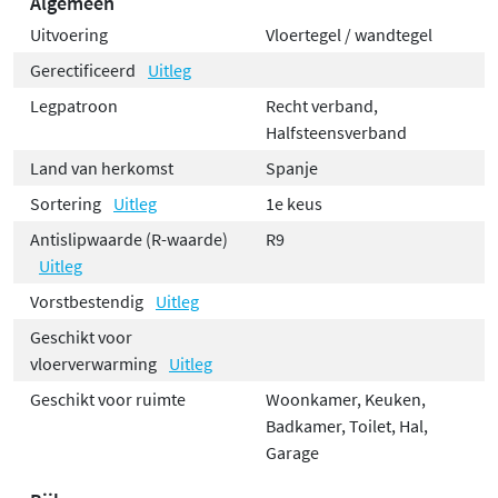
Algemeen
Uitvoering
Vloertegel / wandtegel
Gerectificeerd
Uitleg
Legpatroon
Recht verband,
Halfsteensverband
Land van herkomst
Spanje
Sortering
Uitleg
1e keus
Antislipwaarde (R-waarde)
R9
Uitleg
Vorstbestendig
Uitleg
Geschikt voor
vloerverwarming
Uitleg
Geschikt voor ruimte
Woonkamer, Keuken,
Badkamer, Toilet, Hal,
Garage