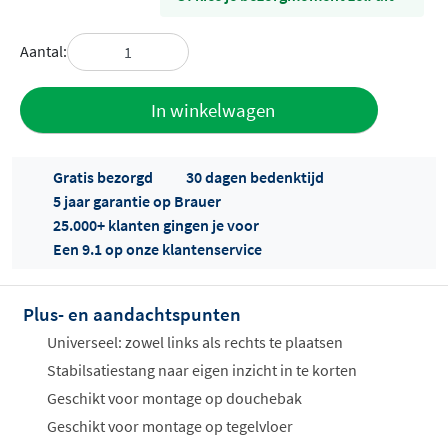
Aantal:
Toevoegen
In winkelwagen
aan offerte
Gratis bezorgd
30 dagen bedenktijd
5 jaar garantie op Brauer
25.000+ klanten gingen je voor
Een 9.1 op onze klantenservice
Plus- en aandachtspunten
Offertes
ophalen...
Universeel: zowel links als rechts te plaatsen
Stabilsatiestang naar eigen inzicht in te korten
Geschikt voor montage op douchebak
Geschikt voor montage op tegelvloer