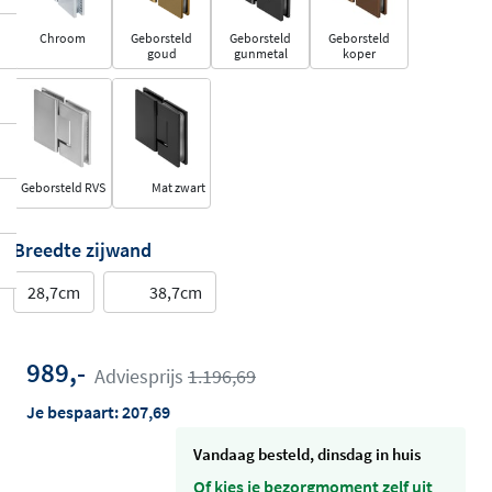
Chroom
Geborsteld
Geborsteld
Geborsteld
goud
gunmetal
koper
Geborsteld RVS
Mat zwart
Breedte zijwand
28,7cm
38,7cm
989,-
Adviesprijs
1.196,69
Je bespaart:
207,69
vandaag besteld, dinsdag in huis
Of kies je bezorgmoment zelf uit