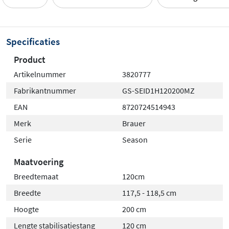
gemakkelijk aan te passen aan de ruimte.
De Season Model D is verkrijgbaar in verschillende
Specificaties
maten en zes stijlvolle kleuren: chroom, mat zwart, RVS-
Product
kleurig, gunmetal, goud en koper. Dankzij het subtiele
profiel en de heldere glaswand past dit model perfect in
Artikelnummer
3820777
zowel moderne als klassieke badkamers.
Fabrikantnummer
GS-SEID1H120200MZ
EAN
8720724514943
Merk
Brauer
Serie
Season
Maatvoering
Breedtemaat
120cm
Breedte
117,5 - 118,5 cm
Hoogte
200 cm
Lengte stabilisatiestang
120 cm