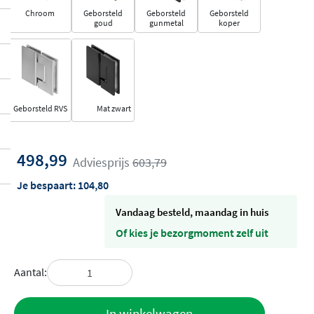
Chroom
Geborsteld
Geborsteld
Geborsteld
goud
gunmetal
koper
Geborsteld RVS
Mat zwart
498,99
Adviesprijs
603,79
Je bespaart:
104,80
vandaag besteld, maandag in huis
Of kies je bezorgmoment zelf uit
Aantal:
Toevoegen
In winkelwagen