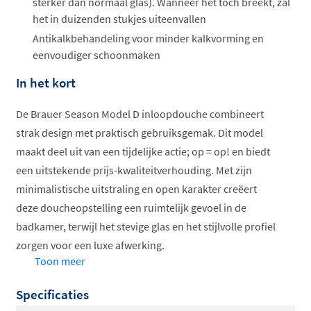
sterker dan normaal glas). Wanneer het toch breekt, zal
het in duizenden stukjes uiteenvallen
Antikalkbehandeling voor minder kalkvorming en
eenvoudiger schoonmaken
In het kort
De Brauer Season Model D inloopdouche combineert
strak design met praktisch gebruiksgemak. Dit model
maakt deel uit van een tijdelijke actie; op = op! en biedt
een uitstekende prijs-kwaliteitverhouding. Met zijn
minimalistische uitstraling en open karakter creëert
deze doucheopstelling een ruimtelijk gevoel in de
badkamer, terwijl het stevige glas en het stijlvolle profiel
zorgen voor een luxe afwerking.
Toon meer
Belangrijkste kenmerken:
Specificaties
Hoogwaardig aluminium profiel
: Gemaakt van