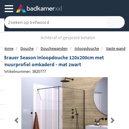
Achteraf of gespreid betalen
Home
Douche
Douchewanden
Inloopdouche
Vaste wand
Brauer Season Inloopdouche 120x200cm met
muurprofiel omkaderd - mat zwart
Artikelnummer: 3820777
Previous
Next