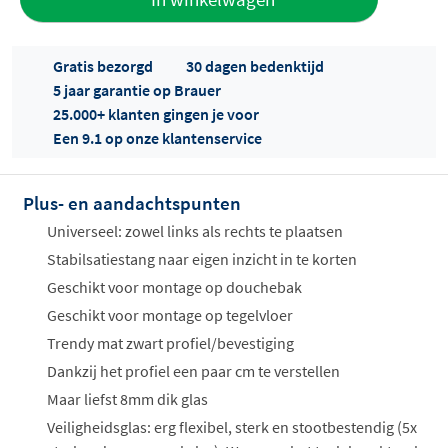
aan offerte
Gratis bezorgd
30 dagen bedenktijd
5 jaar garantie op Brauer
25.000+ klanten gingen je voor
Een 9.1 op onze klantenservice
Plus- en aandachtspunten
Offertes
ophalen...
Universeel: zowel links als rechts te plaatsen
Stabilsatiestang naar eigen inzicht in te korten
Geschikt voor montage op douchebak
Geschikt voor montage op tegelvloer
Trendy mat zwart profiel/bevestiging
Dankzij het profiel een paar cm te verstellen
Maar liefst 8mm dik glas
Veiligheidsglas: erg flexibel, sterk en stootbestendig (5x