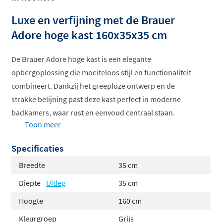
Luxe en verfijning met de Brauer
Adore hoge kast 160x35x35 cm
De Brauer Adore hoge kast is een elegante
opbergoplossing die moeiteloos stijl en functionaliteit
combineert. Dankzij het greeploze ontwerp en de
strakke belijning past deze kast perfect in moderne
badkamers, waar rust en eenvoud centraal staan.
Toon meer
Wat deze kast bijzonder maakt, is de keuze in materiaal.
Specificaties
De Adore-serie is namelijk verkrijgbaar in twee
hoogwaardige uitvoeringen:
Breedte
35 cm
MFC (melamine-faced chipboard):
een sterk en
Diepte
Uitleg
35 cm
onderhoudsvriendelijk materiaal, opgebouwd uit
Hoogte
160 cm
samengeperste houtvezels met een krasvaste en
Kleurgroep
Grijs