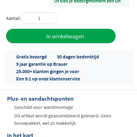
Of kies je bezorgmoment zelf uit
Aantal:
Toevoegen
In winkelwagen
aan offerte
Gratis bezorgd
30 dagen bedenktijd
5 jaar garantie op Brauer
25.000+ klanten gingen je voor
Een 9.1 op onze klantenservice
Plus- en aandachtspunten
Offertes
ophalen...
Geschikt voor wandmontage
Dit artikel wordt geassembleerd geleverd. Geen
bouwpakket, wel zo makkelijk
In het kort