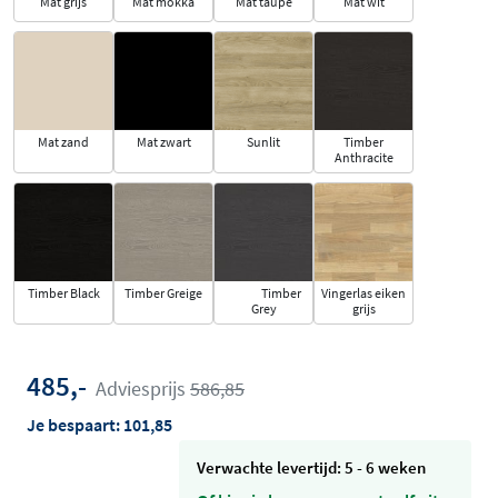
Mat grijs
Mat mokka
Mat taupe
Mat wit
Mat zand
Mat zwart
Sunlit
Timber
Anthracite
Timber Black
Timber Greige
Timber
Vingerlas eiken
Grey
grijs
485,-
Adviesprijs
586,85
Je bespaart:
101,85
Verwachte levertijd: 5 - 6 weken