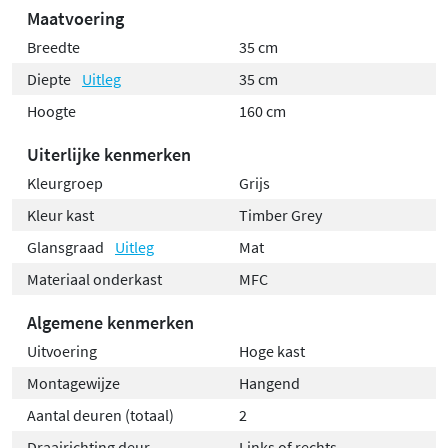
Maatvoering
verdelen in
4 praktische vakken
Breedte
35 cm
Deuren met
softclose scharnieren
voor
Diepte
Uitleg
35 cm
comfortabel en geruisloos gebruik
Links of rechts te plaatsen
door de kast
Hoogte
160 cm
eenvoudig te draaien
Uiterlijke kenmerken
Inclusief bevestigingsmateriaal
, dus klaar om
Kleurgroep
Grijs
direct te installeren
Kleur kast
Timber Grey
De Adore hoge kast is de perfecte mix van design en
Glansgraad
Uitleg
Mat
gebruiksgemak. Ideaal voor het opbergen van
Materiaal onderkast
MFC
handdoeken, verzorgingsproducten en meer, zonder in
te leveren op uitstraling. Combineer met andere
Algemene kenmerken
meubels uit de Adore-serie voor een stijlvol geheel.
Uitvoering
Hoge kast
Montagewijze
Hangend
Aantal deuren (totaal)
2
Draairichting deur
Links of rechts