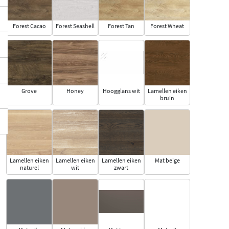
Forest Cacao
Forest Seashell
Forest Tan
Forest Wheat
Grove
Honey
Hoogglans wit
Lamellen eiken
bruin
Lamellen eiken
Lamellen eiken
Lamellen eiken
Mat beige
naturel
wit
zwart