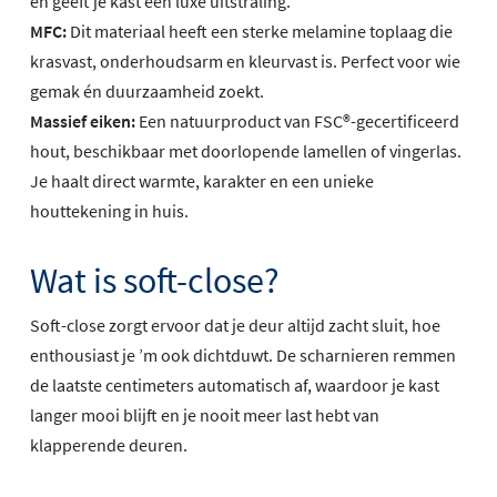
en geeft je kast een luxe uitstraling.
MFC:
Dit materiaal heeft een sterke melamine toplaag die
krasvast, onderhoudsarm en kleurvast is. Perfect voor wie
gemak én duurzaamheid zoekt.
Massief eiken:
Een natuurproduct van FSC®-gecertificeerd
hout, beschikbaar met doorlopende lamellen of vingerlas.
Je haalt direct warmte, karakter en een unieke
houttekening in huis.
Wat is soft-close?
Soft-close zorgt ervoor dat je deur altijd zacht sluit, hoe
enthousiast je ’m ook dichtduwt. De scharnieren remmen
de laatste centimeters automatisch af, waardoor je kast
langer mooi blijft en je nooit meer last hebt van
klapperende deuren.