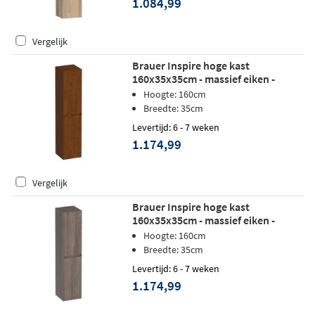
1.084,99
Vergelijk
Brauer Inspire hoge kast
160x35x35cm - massief eiken -
lamellen eiken bruin
Hoogte: 160cm
Breedte: 35cm
Levertijd: 6 - 7 weken
1.174,99
Vergelijk
Brauer Inspire hoge kast
160x35x35cm - massief eiken -
lamellen eiken zwart
Hoogte: 160cm
Breedte: 35cm
Levertijd: 6 - 7 weken
1.174,99