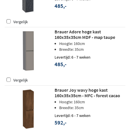
485,-
Vergelijk
Brauer Adore hoge kast
160x35x35cm MDF - map taupe
Hoogte: 160cm
Breedte: 35cm
Levertijd: 6 - 7 weken
485,-
Vergelijk
Brauer Joy wavy hoge kast
160x35x35cm - MFC - forest cacao
Hoogte: 160cm
Breedte: 35cm
Levertijd: 6 - 7 weken
592,-