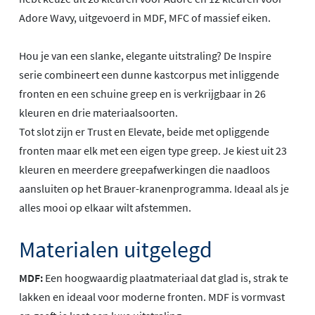
Adore Wavy, uitgevoerd in MDF, MFC of massief eiken.
Hou je van een slanke, elegante uitstraling? De Inspire
serie combineert een dunne kastcorpus met inliggende
fronten en een schuine greep en is verkrijgbaar in 26
kleuren en drie materiaalsoorten.
Tot slot zijn er Trust en Elevate, beide met opliggende
fronten maar elk met een eigen type greep. Je kiest uit 23
kleuren en meerdere greepafwerkingen die naadloos
aansluiten op het Brauer-kranenprogramma. Ideaal als je
alles mooi op elkaar wilt afstemmen.
Materialen uitgelegd
MDF:
Een hoogwaardig plaatmateriaal dat glad is, strak te
lakken en ideaal voor moderne fronten. MDF is vormvast