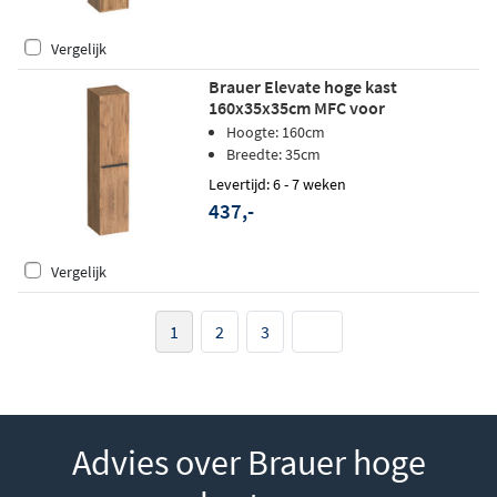
Vergelijk
Brauer Elevate hoge kast
160x35x35cm MFC voor
opbouwgreep - chateau
Hoogte: 160cm
Breedte: 35cm
Levertijd: 6 - 7 weken
437,-
Vergelijk
1
2
3
Advies over Brauer hoge