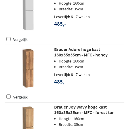
Hoogte: 160cm
Breedte: 35cm
Levertijd: 6 - 7 weken
485,-
Vergelijk
Brauer Adore hoge kast
160x35x35cm - MFC - honey
Hoogte: 160cm
Breedte: 35cm
Levertijd: 6 - 7 weken
485,-
Vergelijk
Brauer Joy wavy hoge kast
160x35x35cm - MFC - forest tan
Hoogte: 160cm
Breedte: 35cm