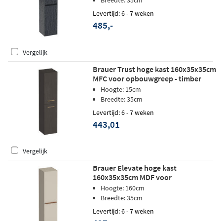
Levertijd: 6 - 7 weken
485,-
Vergelijk
Brauer Trust hoge kast 160x35x35cm
MFC voor opbouwgreep - timber
anthracite
Hoogte: 15cm
Breedte: 35cm
Levertijd: 6 - 7 weken
443,01
Vergelijk
Brauer Elevate hoge kast
160x35x35cm MDF voor
opbouwgreep - mat beige
Hoogte: 160cm
Breedte: 35cm
Levertijd: 6 - 7 weken