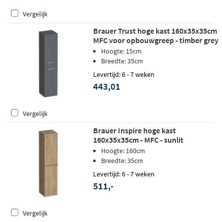
Vergelijk
Brauer Trust hoge kast 160x35x35cm
MFC voor opbouwgreep - timber grey
Hoogte: 15cm
Breedte: 35cm
Levertijd: 6 - 7 weken
443,01
Vergelijk
Brauer Inspire hoge kast
160x35x35cm - MFC - sunlit
Hoogte: 160cm
Breedte: 35cm
Levertijd: 6 - 7 weken
511,-
Vergelijk