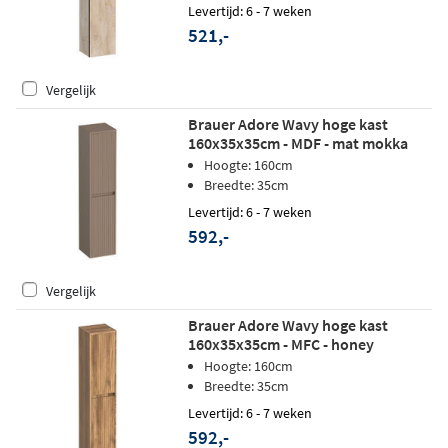
Levertijd: 6 - 7 weken
521,-
Vergelijk
Brauer Adore Wavy hoge kast
160x35x35cm - MDF - mat mokka
Hoogte: 160cm
Breedte: 35cm
Levertijd: 6 - 7 weken
592,-
Vergelijk
Brauer Adore Wavy hoge kast
160x35x35cm - MFC - honey
Hoogte: 160cm
Breedte: 35cm
Levertijd: 6 - 7 weken
592,-