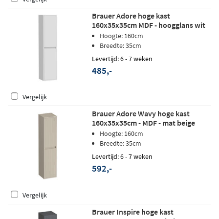
Brauer Adore hoge kast
160x35x35cm MDF - hoogglans wit
Hoogte: 160cm
Breedte: 35cm
Levertijd: 6 - 7 weken
485,-
Vergelijk
Brauer Adore Wavy hoge kast
160x35x35cm - MDF - mat beige
Hoogte: 160cm
Breedte: 35cm
Levertijd: 6 - 7 weken
592,-
Vergelijk
Brauer Inspire hoge kast