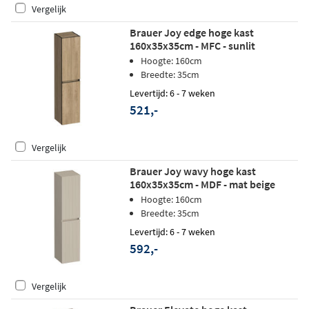
Vergelijk
Brauer Joy edge hoge kast
160x35x35cm - MFC - sunlit
Hoogte: 160cm
Breedte: 35cm
Levertijd: 6 - 7 weken
521,-
Vergelijk
Brauer Joy wavy hoge kast
160x35x35cm - MDF - mat beige
Hoogte: 160cm
Breedte: 35cm
Levertijd: 6 - 7 weken
592,-
Vergelijk