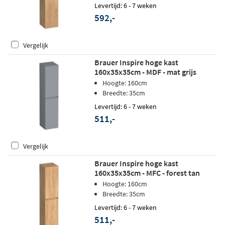
Levertijd: 6 - 7 weken
592,-
Vergelijk
Brauer Inspire hoge kast
160x35x35cm - MDF - mat grijs
Hoogte: 160cm
Breedte: 35cm
Levertijd: 6 - 7 weken
511,-
Vergelijk
Brauer Inspire hoge kast
160x35x35cm - MFC - forest tan
Hoogte: 160cm
Breedte: 35cm
Levertijd: 6 - 7 weken
511,-