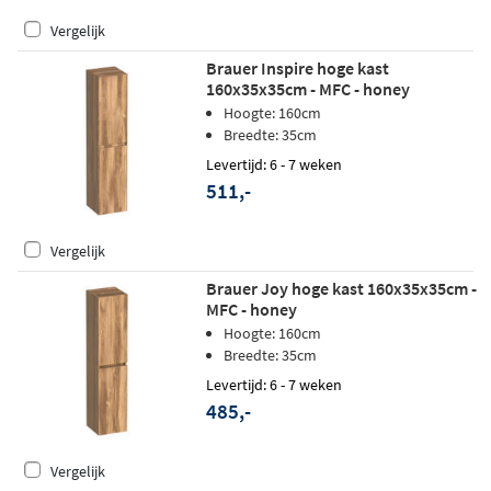
Vergelijk
Brauer Inspire hoge kast
160x35x35cm - MFC - honey
Hoogte: 160cm
Breedte: 35cm
Levertijd: 6 - 7 weken
511,-
Vergelijk
Brauer Joy hoge kast 160x35x35cm -
MFC - honey
Hoogte: 160cm
Breedte: 35cm
Levertijd: 6 - 7 weken
485,-
Vergelijk