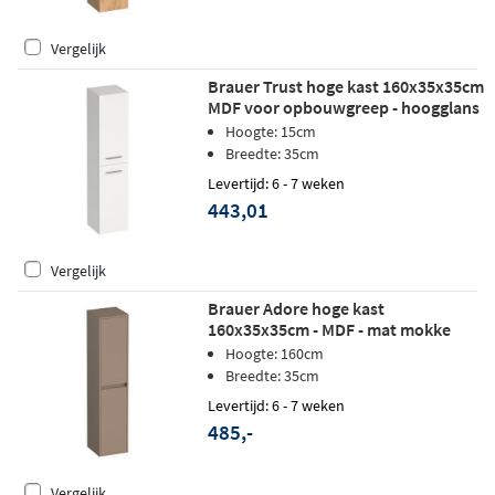
Vergelijk
Brauer Trust hoge kast 160x35x35cm
MDF voor opbouwgreep - hoogglans
wit
Hoogte: 15cm
Breedte: 35cm
Levertijd: 6 - 7 weken
443,01
Vergelijk
Brauer Adore hoge kast
160x35x35cm - MDF - mat mokke
Hoogte: 160cm
Breedte: 35cm
Levertijd: 6 - 7 weken
485,-
Vergelijk