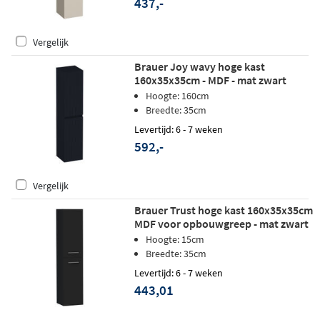
437,-
Vergelijk
Brauer Joy wavy hoge kast
160x35x35cm - MDF - mat zwart
Hoogte: 160cm
Breedte: 35cm
Levertijd: 6 - 7 weken
592,-
Vergelijk
Brauer Trust hoge kast 160x35x35cm
MDF voor opbouwgreep - mat zwart
Hoogte: 15cm
Breedte: 35cm
Levertijd: 6 - 7 weken
443,01