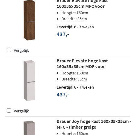
Brauer Elevate hoge kast
160x35x35cm MFC voor
opbouwgreep - forest cacao
Hoogte: 160cm
Breedte: 35cm
Levertijd: 6 - 7 weken
437,-
Vergelijk
Brauer Elevate hoge kast
160x35x35cm MDF voor
opbouwgreep - mat zand
Hoogte: 160cm
Breedte: 35cm
Levertijd: 6 - 7 weken
437,-
Vergelijk
Brauer Joy hoge kast 160x35x35cm -
MFC - timber greige
Hoogte: 160cm