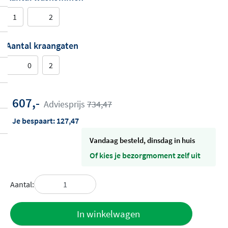
1
2
Aantal kraangaten
0
2
607,-
Adviesprijs
734,47
Je bespaart:
127,47
vandaag besteld, dinsdag in huis
Of kies je bezorgmoment zelf uit
Aantal:
Toevoegen
In winkelwagen
aan offerte