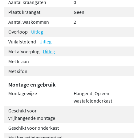
Aantal kraangaten
0
Plaats kraangat
Geen
Aantal waskommen
2
Overloop
Uitleg
Vuilafstotend
Uitleg
Met afvoerplug
Uitleg
Met kraan
Met sifon
Montage en gebruik
Montagewijze
Hangend, Op een
wastafelonderkast
Geschikt voor
vrijhangende montage
Geschikt voor onderkast
Met bevestigingsmateriaal