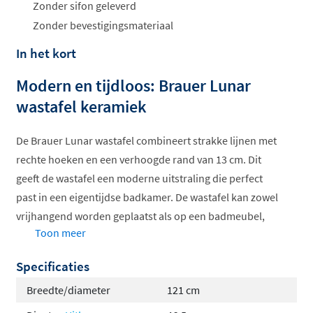
Zonder sifon geleverd
Zonder bevestigingsmateriaal
In het kort
Modern en tijdloos: Brauer Lunar
wastafel keramiek
De Brauer Lunar wastafel combineert strakke lijnen met
rechte hoeken en een verhoogde rand van 13 cm. Dit
geeft de wastafel een moderne uitstraling die perfect
past in een eigentijdse badkamer. De wastafel kan zowel
vrijhangend worden geplaatst als op een badmeubel,
Toon meer
waardoor je volop flexibiliteit hebt in de inrichting.
Specificaties
De Lunar is gemaakt van hoogwaardig keramiek, een
hard kleigebakken materiaal dat slijtvast en duurzaam
Breedte/diameter
121 cm
is. Het gladde oppervlak voorkomt dat vuil en water