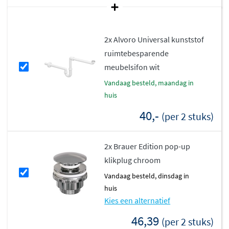
stijlvol karakter aan jouw badkamer.
Combinatiemogelijkheden
2x Alvoro Universal kunststof
ruimtebesparende
De Lunar wastafel is eenvoudig te combineren met
meubelsifon wit
diverse Brauer onderkasten, zoals Delight, Joy, Adore,
vandaag besteld, maandag in
Inspire, Hope, Embrace en Believe. Hiermee creëer je
huis
een harmonieus geheel dat past bij jouw persoonlijke
stijl. Ook is de wastafel te combineren met een topblad
40,-
(per 2 stuks)
uit de collectie.
2x Brauer Edition pop-up
De Brauer Lunar wastafel is daarmee een uitstekende
klikplug chroom
keuze voor wie houdt van eenvoud, duurzaamheid en
een moderne uitstraling.
vandaag besteld, dinsdag in
huis
Kies een alternatief
46,39
(per 2 stuks)