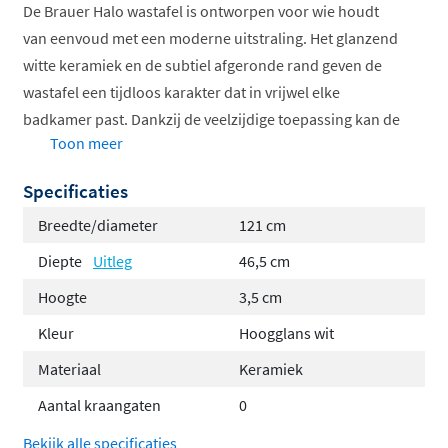
De Brauer Halo wastafel is ontworpen voor wie houdt
van eenvoud met een moderne uitstraling. Het glanzend
witte keramiek en de subtiel afgeronde rand geven de
wastafel een tijdloos karakter dat in vrijwel elke
badkamer past. Dankzij de veelzijdige toepassing kan de
Toon meer
Halo zowel vrijhangend aan de wand als geplaatst op
een onderkast worden gebruikt.
Specificaties
Sterk en onderhoudsvriendelijk
Breedte/diameter
121 cm
Diepte
Uitleg
46,5 cm
De wastafel is vervaardigd uit hoogwaardig keramiek,
een hard en slijtvast materiaal dat bestand is tegen
Hoogte
3,5 cm
dagelijks gebruik. Het gladde oppervlak voorkomt dat
Kleur
Hoogglans wit
vuil en water intrekken, waardoor de wastafel altijd
Materiaal
Keramiek
hygiënisch en makkelijk schoon te houden is.
Aantal kraangaten
0
Belangrijkste eigenschappen
Bekijk alle specificaties