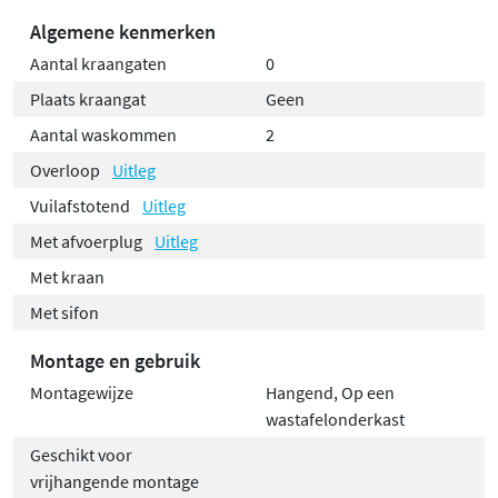
Algemene kenmerken
Aantal kraangaten
0
Plaats kraangat
Geen
Aantal waskommen
2
Overloop
Uitleg
Vuilafstotend
Uitleg
Met afvoerplug
Uitleg
Met kraan
Met sifon
Montage en gebruik
Montagewijze
Hangend, Op een
wastafelonderkast
Geschikt voor
vrijhangende montage