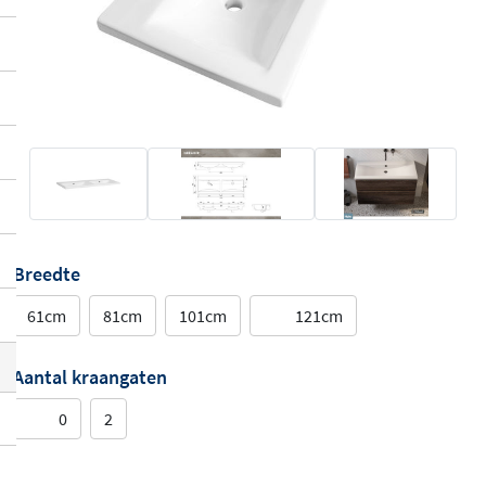
Breedte
61cm
81cm
101cm
121cm
Aantal kraangaten
0
2