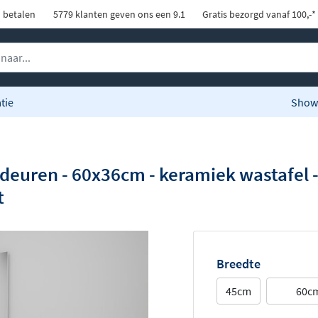
d betalen
5779 klanten geven ons een 9.1
Gratis bezorgd vanaf 100,-*
tie
Show
ren - 60x36cm - keramiek wastafel - 1
t
Breedte
45cm
60c