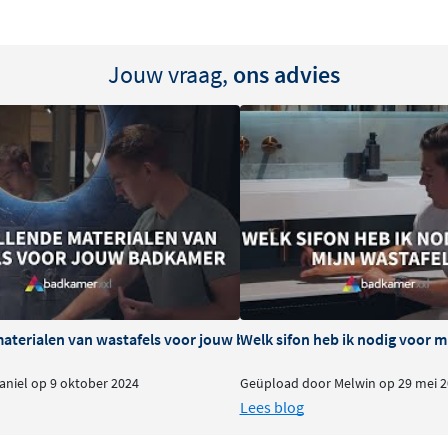
ect aan de slag? Kies dan
 de wand gemonteerd,
 is.
Jouw vraag,
ons advies
delen
materialen van wastafels voor jouw badkamer
Welk sifon heb ik nodig voor m
niel op 9 oktober 2024
Geüpload door Melwin op 29 mei 2
Lees blog