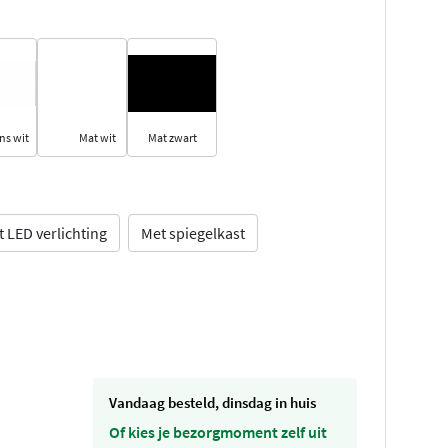
ns wit
Mat wit
Mat zwart
 LED verlichting
Met spiegelkast
vandaag besteld, dinsdag in huis
Of kies je bezorgmoment zelf uit