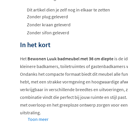
Dit artikel dien je zelf nog in elkaar te zetten
Zonder plug geleverd
Zonder kraan geleverd
Zonder sifon geleverd
In het kort
Het
Bewonen Luuk badmeubel met 36 cm diepte
is de i
kleinere badkamers, toiletruimtes of gastenbadkamers w
Ondanks het compacte formaat biedt dit meubel alle funct
hebt, met een strakke vormgeving en hoogwaardige afwe
verkrijgbaar in verschillende breedtes en uitvoeringen, zo
combinatie vindt die perfect bij jouw ruimte en stijl past
met overloop en het greeploze ontwerp zorgen voor een
uitstraling.
Toon meer
Compacte diepte van 36 cm