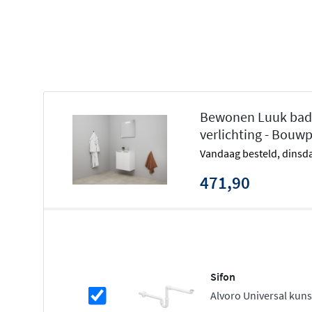
Greeploos design
Inclusief keramische wastafel
Softclose deuren
Verkrijgbaar in meerdere kleuren
Slimme opbergruimte in een compac
Bewonen Luuk badme
verlichting - Bouw
Het Luuk badmeubel is uitgerust met één of twee deuren,
vandaag besteld, dinsda
gekozen breedte. Achter de deuren vind je voldoende r
toiletartikelen en andere badkamerbenodigdheden. De
471,90
geruisloos en voorkomen harde klappen, wat bijdraagt a
levensduur van het meubel. Dankzij de greeploze uitvoe
en modern.
Keramische wastafel met overloop
Sifon
De meegeleverde wastafel is gemaakt van hoogwaardig 
Alvoro Universal kun