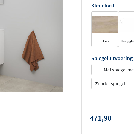
Kleur kast
Eiken
Hooggla
Spiegeluitvoering
Met spiegel met
Zonder spiegel
471,90