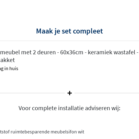
Maak je set compleet
t formaat
ubel met 2 deuren - 60x36cm - keramiek wastafel - 1
pakket
 afhankelijk van de
g in huis
uimte voor handdoeken,
softclose deuren
sluiten
an het comfort en de
ring oogt het meubel strak
Voor complete installatie adviseren wij:
keramiek en heeft een
ststof ruimtebesparende meubelsifon wit