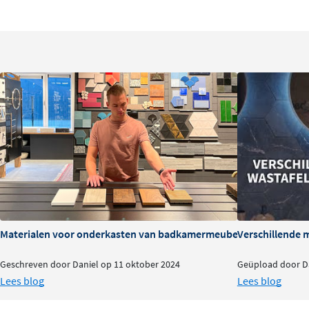
meegeleverde instructies en montagemateriaal. Wil je dir
voor de geassembleerde variant. Het meubel wordt aan
waardoor de vloer vrij blijft en schoonmaken gemakkelijk
Materialen voor onderkasten van badkamermeubels: voor- en na
Verschillende 
Geschreven door Daniel op 11 oktober 2024
Geüpload door Da
Lees blog
Lees blog