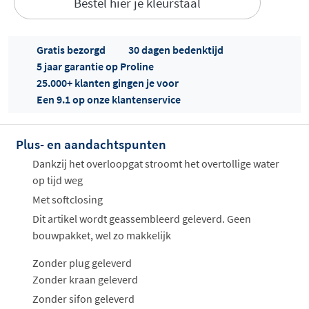
Bestel hier je kleurstaal
Gratis bezorgd
30 dagen bedenktijd
5 jaar garantie op Proline
25.000+ klanten gingen je voor
Een 9.1 op onze klantenservice
Offertes
ophalen...
Plus- en aandachtspunten
Dankzij het overloopgat stroomt het overtollige water
op tijd weg
Met softclosing
Dit artikel wordt geassembleerd geleverd. Geen
bouwpakket, wel zo makkelijk
Zonder plug geleverd
Zonder kraan geleverd
Zonder sifon geleverd