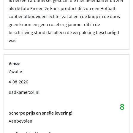
Ik heb een afbouw set gekocht die niet helemaal er uit ziet
als de foto En een 2e kans product dit zou een Hotbath
cobber afbouwdeel echter zat alleen de knop in de doos
geen kroon en geen roset erg jammer dit in de
beschrijving stond dat alleen de verpakking beschadigd
was
Vince
Zwolle
4-08-2026
Badkamerxxl.nl
8
Scherpe prijs en snelle levering!
Aanbevolen