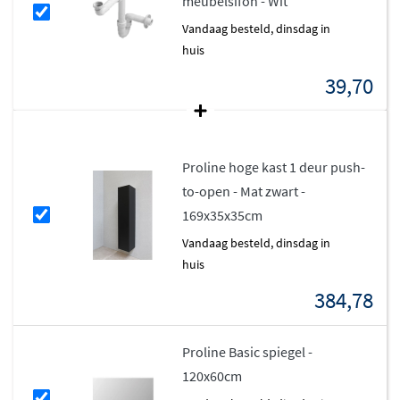
meubelsifon - Wit
en degelijke constructie geniet je jarenlang van je
badkamermeubel.
vandaag besteld, dinsdag in
huis
39,70
Proline hoge kast 1 deur push-
to-open - Mat zwart -
169x35x35cm
vandaag besteld, dinsdag in
huis
384,78
Proline Basic spiegel -
120x60cm