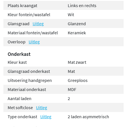
Plaats kraangat
Links en rechts
Kleur fontein/wastafel
Wit
Glansgraad
Uitleg
Glanzend
Materiaal fontein/wastafel
Keramiek
Overloop
Uitleg
Onderkast
Kleur kast
Mat zwart
Glansgraad onderkast
Mat
Uitvoering handgrepen
Greeploos
Materiaal onderkast
MDF
Aantal laden
2
Met softclose
Uitleg
Type onderkast
Uitleg
2 laden asymmetrisch