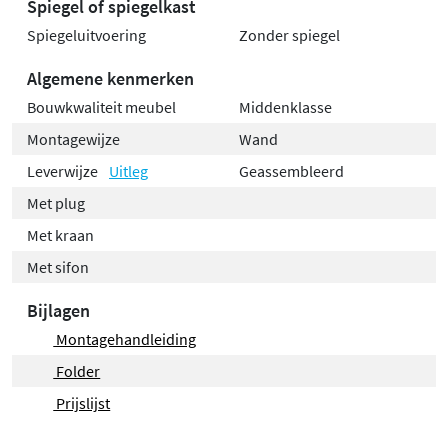
Spiegel of spiegelkast
Spiegeluitvoering
Zonder spiegel
Algemene kenmerken
Bouwkwaliteit meubel
Middenklasse
Montagewijze
Wand
Leverwijze
Uitleg
Geassembleerd
Met plug
Met kraan
Met sifon
Bijlagen
Montagehandleiding
Folder
Prijslijst