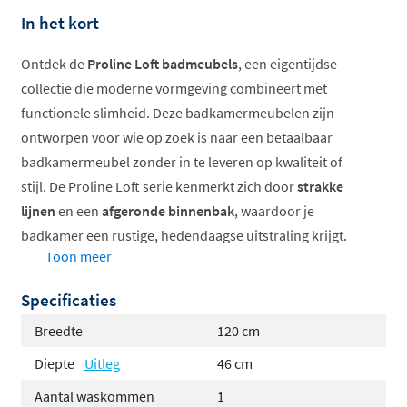
In het kort
Ontdek de
Proline Loft badmeubels
, een eigentijdse
collectie die moderne vormgeving combineert met
functionele slimheid. Deze badkamermeubelen zijn
ontworpen voor wie op zoek is naar een betaalbaar
badkamermeubel zonder in te leveren op kwaliteit of
stijl. De Proline Loft serie kenmerkt zich door
strakke
lijnen
en een
afgeronde binnenbak
, waardoor je
badkamer een rustige, hedendaagse uitstraling krijgt.
Toon meer
Verkrijgbaar in verschillende breedtes en
Specificaties
uitvoeringen
Keuze uit polystone of keramische wastafels
Breedte
120 cm
Symmetrische en asymmetrische onderkastopties
Diepte
Uitleg
46 cm
Diverse trendy kleurcombinaties beschikbaar
Aantal waskommen
1
Praktische open vakken mogelijk