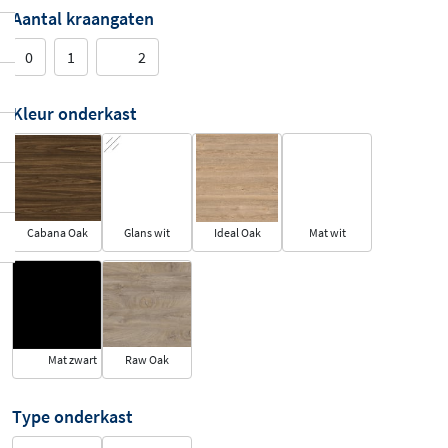
Aantal kraangaten
0
1
2
Kleur onderkast
Cabana Oak
Glans wit
Ideal Oak
Mat wit
Mat zwart
Raw Oak
Type onderkast