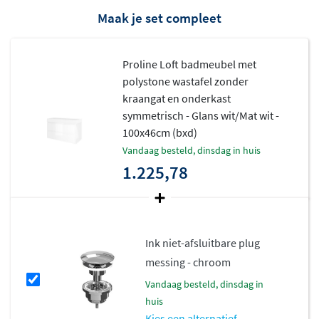
een variant zonder kraangat voor een ultrastrak
Maak je set compleet
resultaat.
Flexibele indelingsmogelijkheden
Proline Loft badmeubel met
polystone wastafel zonder
Of je nu kiest voor een symmetrisch onderkast voor een
kraangat en onderkast
rustige look, of juist een asymmetrische variant voor
symmetrisch - Glans wit/Mat wit -
meer dynamiek, de Proline Loft serie biedt alle vrijheid.
100x46cm (bxd)
Sommige uitvoeringen beschikken over een
open vak
,
vandaag besteld, dinsdag in huis
1.225,78
ideaal voor het opbergen van handdoeken of
decoratieve items. De onderkasten zijn uitgerust met het
Innotech ladesysteem
van Hettich, dat zorgt voor soepel
en stil gebruik.
Ink niet-afsluitbare plug
Kwaliteit en duurzaamheid
messing - chroom
vandaag besteld, dinsdag in
Alle Proline Loft badmeubels zijn vervaardigd uit
huis
hoogwaardig MDF en voorzien van een duurzame
Kies een alternatief