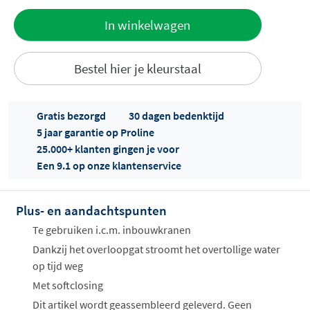
Toevoegen
In winkelwagen
aan offerte
Bestel hier je kleurstaal
Gratis bezorgd
30 dagen bedenktijd
5 jaar garantie op Proline
25.000+ klanten gingen je voor
Een 9.1 op onze klantenservice
Offertes
ophalen...
Plus- en aandachtspunten
Te gebruiken i.c.m. inbouwkranen
Dankzij het overloopgat stroomt het overtollige water
op tijd weg
Met softclosing
Dit artikel wordt geassembleerd geleverd. Geen