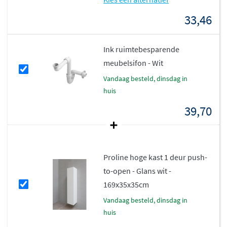
afwerking in mat of hoogglans. De collectie is
33,46
verkrijgbaar in populaire decoren zoals
Cabana oak,
Ideal oak, Raw oak en Mat zwart
, evenals in klassiek
Mat
Ink ruimtebesparende
wit en Glans wit
. Dankzij de zorgvuldige materiaalkeuze
meubelsifon - Wit
en degelijke constructie geniet je jarenlang van je
badkamermeubel.
vandaag besteld, dinsdag in
huis
39,70
Proline hoge kast 1 deur push-
to-open - Glans wit -
169x35x35cm
vandaag besteld, dinsdag in
huis