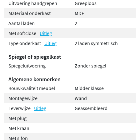
Uitvoering handgrepen
Greeploos
Materiaal onderkast
MDF
Aantal laden
2
Met softclose
Uitleg
Type onderkast
Uitleg
2 laden symmetrisch
Spiegel of spiegelkast
Spiegeluitvoering
Zonder spiegel
Algemene kenmerken
Bouwkwaliteit meubel
Middenklasse
Montagewijze
Wand
Leverwijze
Uitleg
Geassembleerd
Met plug
Met kraan
Met sifon