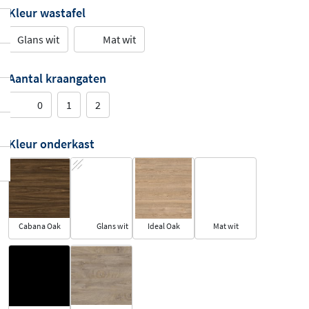
Kleur wastafel
Glans wit
Mat wit
Aantal kraangaten
0
1
2
Kleur onderkast
Cabana Oak
Glans wit
Ideal Oak
Mat wit