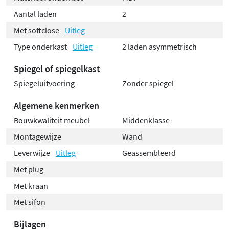
Aantal laden
2
Met softclose
Uitleg
Type onderkast
Uitleg
2 laden asymmetrisch
Spiegel of spiegelkast
Spiegeluitvoering
Zonder spiegel
Algemene kenmerken
Bouwkwaliteit meubel
Middenklasse
Montagewijze
Wand
Leverwijze
Uitleg
Geassembleerd
Met plug
Met kraan
Met sifon
Bijlagen