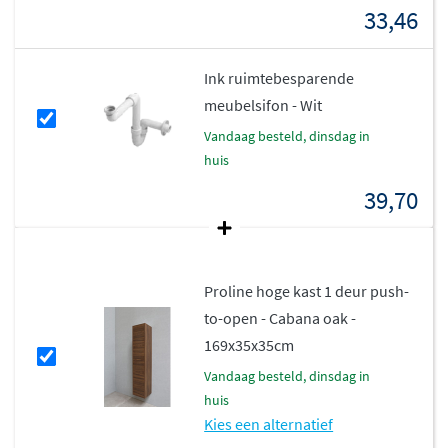
33,46
verkrijgbaar in populaire decoren zoals
Cabana oak,
Ideal oak, Raw oak en Mat zwart
, evenals in klassiek
Mat
Ink ruimtebesparende
wit en Glans wit
. Dankzij de zorgvuldige materiaalkeuze
meubelsifon - Wit
en degelijke constructie geniet je jarenlang van je
badkamermeubel.
vandaag besteld, dinsdag in
huis
39,70
Proline hoge kast 1 deur push-
to-open - Cabana oak -
169x35x35cm
vandaag besteld, dinsdag in
huis
Kies een alternatief