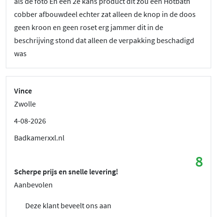
als de foto En een 2e kans product dit zou een Hotbath
cobber afbouwdeel echter zat alleen de knop in de doos
geen kroon en geen roset erg jammer dit in de
beschrijving stond dat alleen de verpakking beschadigd
was
Vince
Zwolle
4-08-2026
Badkamerxxl.nl
8
Scherpe prijs en snelle levering!
Aanbevolen
Deze klant beveelt ons aan