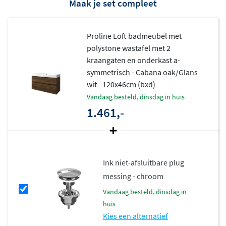
Maak je set compleet
resultaat.
Flexibele indelingsmogelijkheden
Proline Loft badmeubel met
polystone wastafel met 2
Of je nu kiest voor een symmetrisch onderkast voor een
kraangaten en onderkast a-
rustige look, of juist een asymmetrische variant voor
symmetrisch - Cabana oak/Glans
meer dynamiek, de Proline Loft serie biedt alle vrijheid.
wit - 120x46cm (bxd)
Sommige uitvoeringen beschikken over een
open vak
,
vandaag besteld, dinsdag in huis
1.461,-
ideaal voor het opbergen van handdoeken of
decoratieve items. De onderkasten zijn uitgerust met het
Innotech ladesysteem
van Hettich, dat zorgt voor soepel
en stil gebruik.
Ink niet-afsluitbare plug
Kwaliteit en duurzaamheid
messing - chroom
vandaag besteld, dinsdag in
Alle Proline Loft badmeubels zijn vervaardigd uit
huis
hoogwaardig MDF en voorzien van een duurzame
Kies een alternatief
afwerking in mat of hoogglans. De collectie is