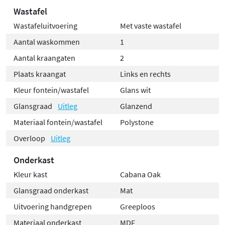
Wastafel
Wastafeluitvoering
Met vaste wastafel
Aantal waskommen
1
Aantal kraangaten
2
Plaats kraangat
Links en rechts
Kleur fontein/wastafel
Glans wit
Glansgraad
Uitleg
Glanzend
Materiaal fontein/wastafel
Polystone
Overloop
Uitleg
Onderkast
Kleur kast
Cabana Oak
Glansgraad onderkast
Mat
Uitvoering handgrepen
Greeploos
Materiaal onderkast
MDF