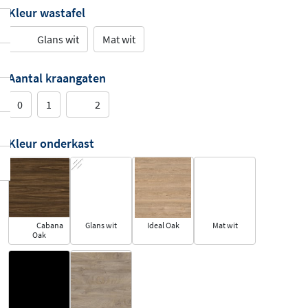
Kleur wastafel
Glans wit
Mat wit
Aantal kraangaten
0
1
2
Kleur onderkast
Cabana
Glans wit
Ideal Oak
Mat wit
Oak