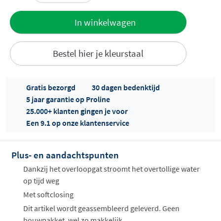
Toevoegen
In winkelwagen
aan offerte
Bestel hier je kleurstaal
Gratis bezorgd
30 dagen bedenktijd
5 jaar garantie op Proline
25.000+ klanten gingen je voor
Een 9.1 op onze klantenservice
Offertes
ophalen...
Plus- en aandachtspunten
Dankzij het overloopgat stroomt het overtollige water
op tijd weg
Met softclosing
Dit artikel wordt geassembleerd geleverd. Geen
bouwpakket, wel zo makkelijk