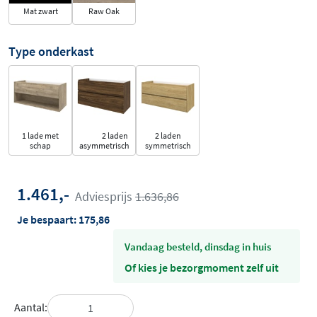
Mat zwart
Raw Oak
Type onderkast
1 lade met
2 laden
2 laden
schap
asymmetrisch
symmetrisch
1.461,-
Adviesprijs
1.636,86
Je bespaart:
175,86
vandaag besteld, dinsdag in huis
Of kies je bezorgmoment zelf uit
Aantal: