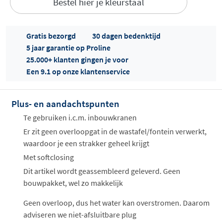
Bestel hier je kleurstaal
Gratis bezorgd
30 dagen bedenktijd
5 jaar garantie op Proline
25.000+ klanten gingen je voor
Een 9.1 op onze klantenservice
Offertes
ophalen...
Plus- en aandachtspunten
Te gebruiken i.c.m. inbouwkranen
Er zit geen overloopgat in de wastafel/fontein verwerkt,
waardoor je een strakker geheel krijgt
Met softclosing
Dit artikel wordt geassembleerd geleverd. Geen
bouwpakket, wel zo makkelijk
Geen overloop, dus het water kan overstromen. Daarom
adviseren we niet-afsluitbare plug