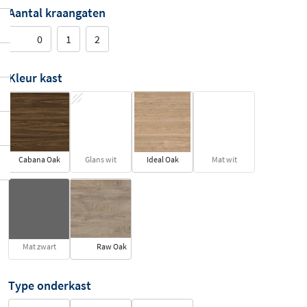
Aantal kraangaten
0
1
2
Kleur kast
Cabana Oak
Glans wit
Ideal Oak
Mat wit
Mat zwart
Raw Oak
Type onderkast