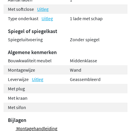
Met softclose
Uitleg
Type onderkast
Uitleg
1 lade met schap
Spiegel of spiegelkast
Spiegeluitvoering
Zonder spiegel
Algemene kenmerken
Bouwkwaliteit meubel
Middenklasse
Montagewijze
Wand
Leverwijze
Uitleg
Geassembleerd
Met plug
Met kraan
Met sifon
Bijlagen
Montagehandleiding