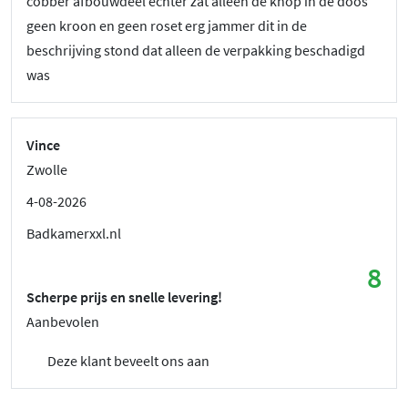
cobber afbouwdeel echter zat alleen de knop in de doos
geen kroon en geen roset erg jammer dit in de
beschrijving stond dat alleen de verpakking beschadigd
was
Vince
Zwolle
4-08-2026
Badkamerxxl.nl
8
Scherpe prijs en snelle levering!
Aanbevolen
Deze klant beveelt ons aan