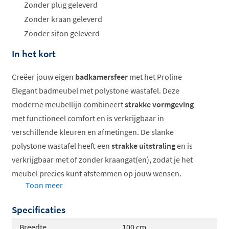
Zonder plug geleverd
Zonder kraan geleverd
Zonder sifon geleverd
In het kort
Creëer jouw eigen
badkamersfeer
met het Proline
Elegant badmeubel met polystone wastafel. Deze
moderne meubellijn combineert
strakke vormgeving
met functioneel comfort en is verkrijgbaar in
verschillende kleuren en afmetingen. De slanke
polystone wastafel heeft een
strakke uitstraling
en is
verkrijgbaar met of zonder kraangat(en), zodat je het
meubel precies kunt afstemmen op jouw wensen.
Toon meer
Slanke polystone wastafel
Specificaties
Verkrijgbaar in diverse kleuren
Keuze uit symmetrisch of a-symmetrisch
Breedte
100 cm