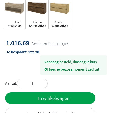
1 lade
2 laden
2 laden
met schap
asymmetrisch
symmetrisch
1.016,69
Adviesprijs
1.139,07
Je bespaart:
122,38
vandaag besteld, dinsdag in huis
Of kies je bezorgmoment zelf uit
Aantal:
Toevoegen
In winkelwagen
aan offerte