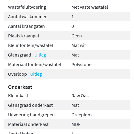
Wastafeluitvoering
Met vaste wastafel
Aantal waskommen
1
Aantal kraangaten
0
Plaats kraangat
Geen
Kleur fontein/wastafel
Mat wit
Glansgraad
Uitleg
Mat
Materiaal fontein/wastafel
Polystone
Overloop
Uitleg
Onderkast
Kleur kast
Raw Oak
Glansgraad onderkast
Mat
Uitvoering handgrepen
Greeploos
Materiaal onderkast
MDF
Aantal laden
1