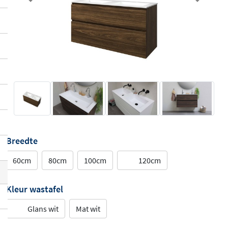
Previous
Next
Breedte
60cm
80cm
100cm
120cm
Kleur wastafel
Glans wit
Mat wit