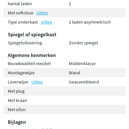
Aantal laden
2
Met softclose
Uitleg
Type onderkast
Uitleg
2 laden asymmetrisch
Spiegel of spiegelkast
Spiegeluitvoering
Zonder spiegel
Algemene kenmerken
Bouwkwaliteit meubel
Middenklasse
Montagewijze
Wand
Leverwijze
Uitleg
Geassembleerd
Met plug
Met kraan
Met sifon
Bijlagen