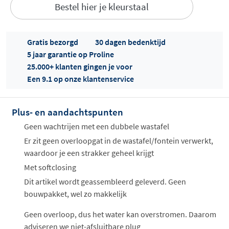
Bestel hier je kleurstaal
Gratis bezorgd
30 dagen bedenktijd
5 jaar garantie op Proline
25.000+ klanten gingen je voor
Een 9.1 op onze klantenservice
Offertes
ophalen...
Plus- en aandachtspunten
Geen wachtrijen met een dubbele wastafel
Er zit geen overloopgat in de wastafel/fontein verwerkt,
waardoor je een strakker geheel krijgt
Met softclosing
Dit artikel wordt geassembleerd geleverd. Geen
bouwpakket, wel zo makkelijk
Geen overloop, dus het water kan overstromen. Daarom
adviseren we niet-afsluitbare plug