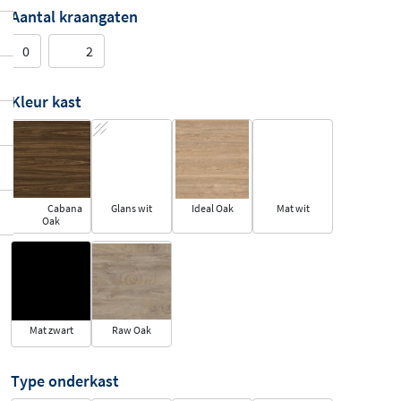
Aantal kraangaten
0
2
Kleur kast
Cabana
Glans wit
Ideal Oak
Mat wit
Oak
Mat zwart
Raw Oak
Type onderkast