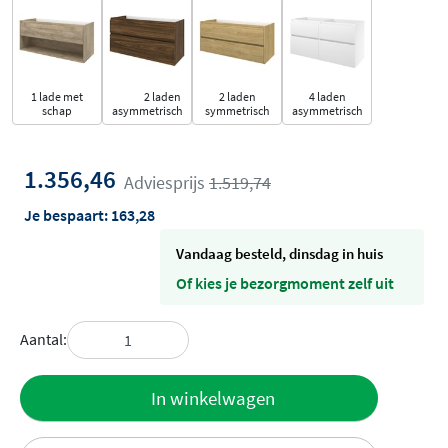
1 lade met
2 laden
2 laden
4 laden
schap
asymmetrisch
symmetrisch
asymmetrisch
1.356,46
Adviesprijs
1.519,74
Je bespaart:
163,28
vandaag besteld, dinsdag in huis
Of kies je bezorgmoment zelf uit
Aantal:
Toevoegen
In winkelwagen
aan offerte