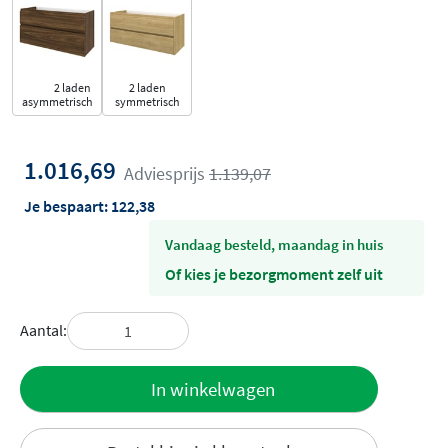
2 laden
2 laden
asymmetrisch
symmetrisch
1.016,69
Adviesprijs
1.139,07
Je bespaart:
122,38
vandaag besteld, maandag in huis
Of kies je bezorgmoment zelf uit
Aantal:
Toevoegen
In winkelwagen
aan offerte