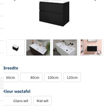
Previous
Next
Breedte
60cm
80cm
100cm
120cm
Kleur wastafel
Glans wit
Mat wit