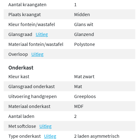
Aantal kraangaten
1
Plaats kraangat
Midden
Kleur fontein/wastafel
Glans wit
Glansgraad
Uitleg
Glanzend
Materiaal fontein/wastafel
Polystone
Overloop
Uitleg
Onderkast
Kleur kast
Mat zwart
Glansgraad onderkast
Mat
Uitvoering handgrepen
Greeploos
Materiaal onderkast
MDF
Aantal laden
2
Met softclose
Uitleg
Type onderkast
Uitleg
2 laden asymmetrisch