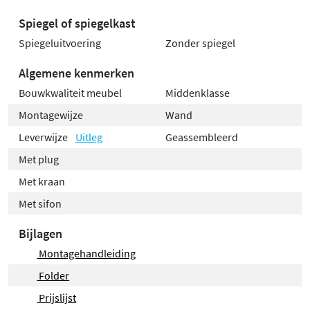
Spiegel of spiegelkast
Spiegeluitvoering
Zonder spiegel
Algemene kenmerken
Bouwkwaliteit meubel
Middenklasse
Montagewijze
Wand
Leverwijze
Uitleg
Geassembleerd
Met plug
Met kraan
Met sifon
Bijlagen
Montagehandleiding
Folder
Prijslijst