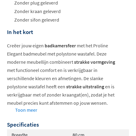
Zonder plug geleverd
Zonder kraan geleverd
Zonder sifon geleverd
In het kort
Creëer jouw eigen
badkamersfeer
met het Proline
Elegant badmeubel met polystone wastafel. Deze
moderne meubellijn combineert
strakke vormgeving
met functioneel comfort en is verkrijgbaar in
verschillende kleuren en afmetingen. De slanke
polystone wastafel heeft een
strakke uitstraling
en is
verkrijgbaar met of zonder kraangat(en), zodat je het
meubel precies kunt afstemmen op jouw wensen.
Toon meer
Slanke polystone wastafel
Specificaties
Verkrijgbaar in diverse kleuren
Keuze uit symmetrisch of a-symmetrisch
Breedte
80 cm