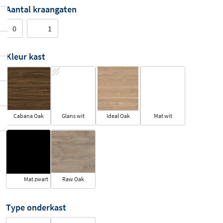
Aantal kraangaten
0
1
Kleur kast
Cabana Oak
Glans wit
Ideal Oak
Mat wit
Mat zwart
Raw Oak
Type onderkast