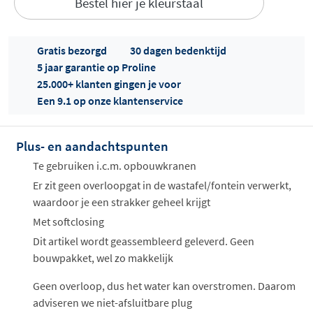
Bestel hier je kleurstaal
Gratis bezorgd
30 dagen bedenktijd
5 jaar garantie op Proline
25.000+ klanten gingen je voor
Een 9.1 op onze klantenservice
Offertes
ophalen...
Plus- en aandachtspunten
Te gebruiken i.c.m. opbouwkranen
Er zit geen overloopgat in de wastafel/fontein verwerkt,
waardoor je een strakker geheel krijgt
Met softclosing
Dit artikel wordt geassembleerd geleverd. Geen
bouwpakket, wel zo makkelijk
Geen overloop, dus het water kan overstromen. Daarom
adviseren we niet-afsluitbare plug