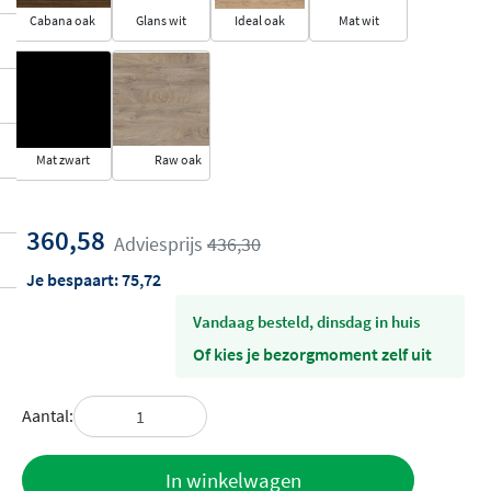
Cabana oak
Glans wit
Ideal oak
Mat wit
Mat zwart
Raw oak
360,58
Adviesprijs
436,30
Je bespaart:
75,72
vandaag besteld, dinsdag in huis
Of kies je bezorgmoment zelf uit
Aantal:
Toevoegen
In winkelwagen