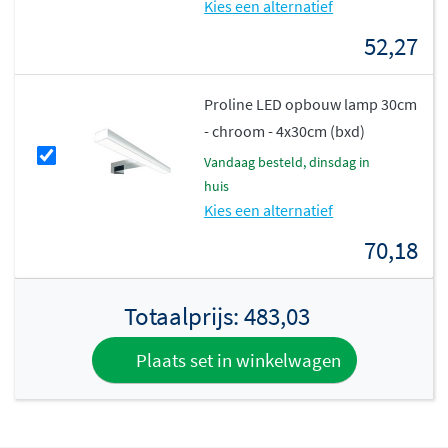
Kies een alternatief
Achter de deuren vind je voldoende ruimte voor al jouw
badkamerbenodigdheden. De kast heeft een
diepte van
52,27
14 cm
, waardoor hij niet te veel ruimte inneemt maar
toch voldoende opbergruimte biedt. De uitvoeringen
Proline LED opbouw lamp 30cm
met twee deuren bieden nóg meer opbergruimte en
- chroom - 4x30cm (bxd)
overzicht, ideaal voor gezinnen of wanneer je gewoon
vandaag besteld, dinsdag in
graag alles netjes georganiseerd hebt.
huis
Kies een alternatief
70,18
Totaalprijs:
483,03
Plaats set in winkelwagen