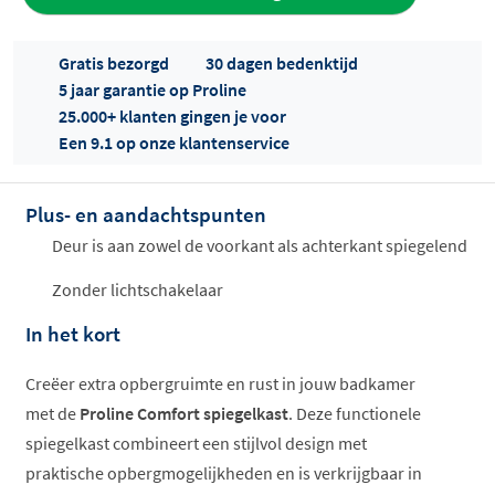
aan offerte
Gratis bezorgd
30 dagen bedenktijd
5 jaar garantie op Proline
25.000+ klanten gingen je voor
Een 9.1 op onze klantenservice
Plus- en aandachtspunten
Offertes
ophalen...
Deur is aan zowel de voorkant als achterkant spiegelend
Zonder lichtschakelaar
In het kort
Creëer extra opbergruimte en rust in jouw badkamer
met de
Proline Comfort spiegelkast
. Deze functionele
spiegelkast combineert een stijlvol design met
praktische opbergmogelijkheden en is verkrijgbaar in