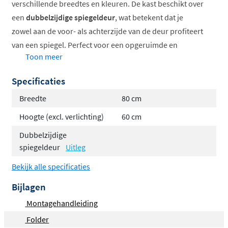
verschillende breedtes en kleuren. De kast beschikt over
een
dubbelzijdige spiegeldeur
, wat betekent dat je
zowel aan de voor- als achterzijde van de deur profiteert
van een spiegel. Perfect voor een opgeruimde en
Toon meer
overzichtelijke badkamer.
Specificaties
Dubbelzijdige spiegeldeur
voor extra
gebruiksgemak
Breedte
80 cm
Verkrijgbaar in
60, 80, 100 en 120 cm breed
Hoogte (excl. verlichting)
60 cm
Keuze uit
diverse trendy kleuren
Dubbelzijdige
Strakke
diepte van slechts 14 cm
spiegeldeur
Uitleg
Met
één of twee deuren
Bekijk alle specificaties
Dubbelzijdige spiegeldeur voor
Bijlagen
optimaal gebruik
Montagehandleiding
Een uniek kenmerk van de Proline Comfort spiegelkast
Folder