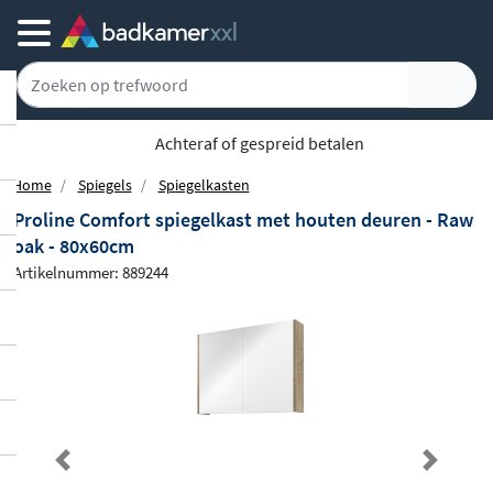
5779 klanten geven ons een 9.1
Home
Spiegels
Spiegelkasten
Proline Comfort spiegelkast met houten deuren - Raw
oak - 80x60cm
Artikelnummer: 889244
Previous
Next