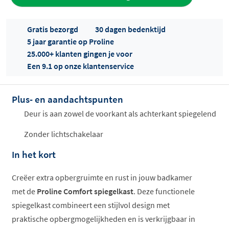
aan offerte
Gratis bezorgd
30 dagen bedenktijd
5 jaar garantie op Proline
25.000+ klanten gingen je voor
Een 9.1 op onze klantenservice
Plus- en aandachtspunten
Offertes
ophalen...
Deur is aan zowel de voorkant als achterkant spiegelend
Zonder lichtschakelaar
In het kort
Creëer extra opbergruimte en rust in jouw badkamer
met de
Proline Comfort spiegelkast
. Deze functionele
spiegelkast combineert een stijlvol design met
praktische opbergmogelijkheden en is verkrijgbaar in