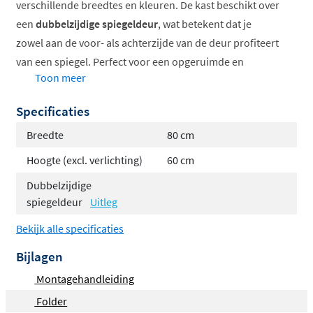
verschillende breedtes en kleuren. De kast beschikt over
een
dubbelzijdige spiegeldeur
, wat betekent dat je
zowel aan de voor- als achterzijde van de deur profiteert
van een spiegel. Perfect voor een opgeruimde en
Toon meer
overzichtelijke badkamer.
Specificaties
Dubbelzijdige spiegeldeur
voor extra
gebruiksgemak
Breedte
80 cm
Verkrijgbaar in
60, 80, 100 en 120 cm breed
Hoogte (excl. verlichting)
60 cm
Keuze uit
diverse trendy kleuren
Dubbelzijdige
Strakke
diepte van slechts 14 cm
spiegeldeur
Uitleg
Met
één of twee deuren
Bekijk alle specificaties
Dubbelzijdige spiegeldeur voor
Bijlagen
optimaal gebruik
Montagehandleiding
Een uniek kenmerk van de Proline Comfort spiegelkast
Folder