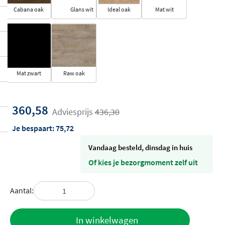
Cabana oak
Glans wit
Ideal oak
Mat wit
Mat zwart
Raw oak
360,58
Adviesprijs
436,30
Je bespaart:
75,72
vandaag besteld, dinsdag in huis
Of kies je bezorgmoment zelf uit
Aantal:
Toevoegen
In winkelwagen