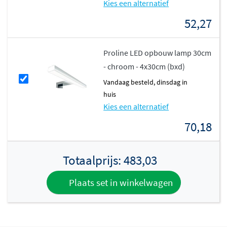
Kies een alternatief
Achter de deuren vind je voldoende ruimte voor al jouw
badkamerbenodigdheden. De kast heeft een
diepte van
52,27
14 cm
, waardoor hij niet te veel ruimte inneemt maar
toch voldoende opbergruimte biedt. De uitvoeringen
Proline LED opbouw lamp 30cm
met twee deuren bieden nóg meer opbergruimte en
- chroom - 4x30cm (bxd)
overzicht, ideaal voor gezinnen of wanneer je gewoon
vandaag besteld, dinsdag in
graag alles netjes georganiseerd hebt.
huis
Kies een alternatief
70,18
Totaalprijs:
483,03
Plaats set in winkelwagen