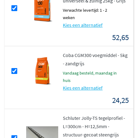
universeel & zuinig 25kg - Grijs
Verwachte levertijd: 1 - 2
weken
Kies een alternatief
52,65
Coba CGM300 voegmiddel - 5kg
- zandgrijs
vandaag besteld, maandag in
huis
Kies een alternatief
24,25
Schluter Jolly-TS tegelprofiel -
L=300cm - H=12,5mm -
structuur-gecoat steengrijs