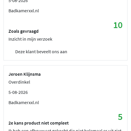
5-08-2026
Badkamerxxl.nl
10
Zoals gevraagd
Inzicht in mijn verzoek
Deze klant beveelt ons aan
Jeroen Klijnsma
Overdinkel
5-08-2026
Badkamerxxl.nl
5
2e kans product niet compleet
Ik heb een afbouw set gekocht die niet helemaal er uit ziet