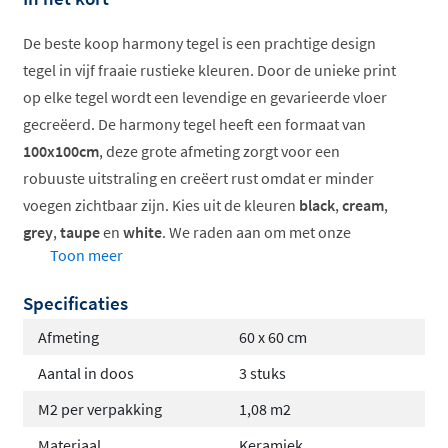
De beste koop harmony tegel is een prachtige design
tegel in vijf fraaie rustieke kleuren. Door de unieke print
op elke tegel wordt een levendige en gevarieerde vloer
gecreëerd. De harmony tegel heeft een formaat van
100x100cm
, deze grote afmeting zorgt voor een
robuuste uitstraling en creëert rust omdat er minder
voegen zichtbaar zijn. Kies uit de kleuren
black
,
cream
,
grey
,
taupe
en
white
. We raden aan om met onze
Toon meer
ingebouwde configuratie te switchen tussen deze
verschillende kleuren, per kleur zijn prachtige
Specificaties
sfeerafbeeldingen toegevoegd.
Afmeting
60 x 60 cm
Aantal in doos
3 stuks
M2 per verpakking
1,08 m2
Materiaal
Keramiek