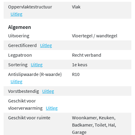
Oppervlaktestructuur
Vlak
Uitleg
Algemeen
Uitvoering
Vloertegel / wandtegel
Gerectificeerd
Uitleg
Legpatroon
Recht verband
Sortering
Uitleg
1e keus
Antislipwaarde (R-waarde)
R10
Uitleg
Vorstbestendig
Uitleg
Geschikt voor
vloerverwarming
Uitleg
Geschikt voor ruimte
Woonkamer, Keuken,
Badkamer, Toilet, Hal,
Garage