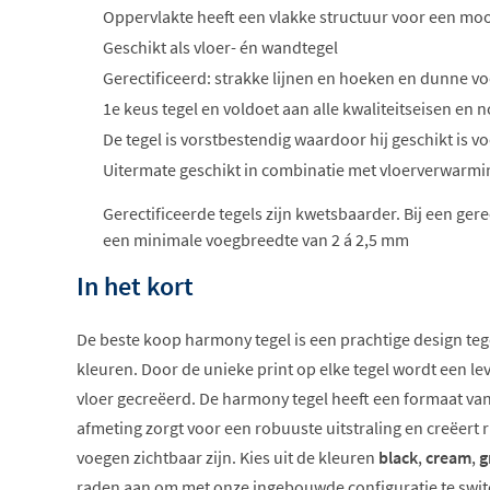
Oppervlakte heeft een vlakke structuur voor een mooi
Geschikt als vloer- én wandtegel
Gerectificeerd: strakke lijnen en hoeken en dunne vo
1e keus tegel en voldoet aan alle kwaliteitseisen e
De tegel is vorstbestendig waardoor hij geschikt is 
Uitermate geschikt in combinatie met vloerverwarmi
Gerectificeerde tegels zijn kwetsbaarder. Bij een ger
een minimale voegbreedte van 2 á 2,5 mm
In het kort
De beste koop harmony tegel is een prachtige design tegel
kleuren. Door de unieke print op elke tegel wordt een l
vloer gecreëerd. De harmony tegel heeft een formaat va
afmeting zorgt voor een robuuste uitstraling en creëert
voegen zichtbaar zijn. Kies uit de kleuren
black
,
cream
,
g
raden aan om met onze ingebouwde configuratie te swit