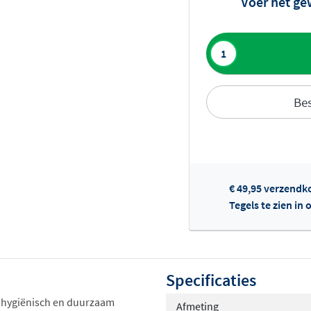
Voer het ge
Toevoegen aan 
Bes
Of
€ 49,95 verzendk
Tegels te zien i
Specificaties
 hygiënisch en duurzaam
Afmeting