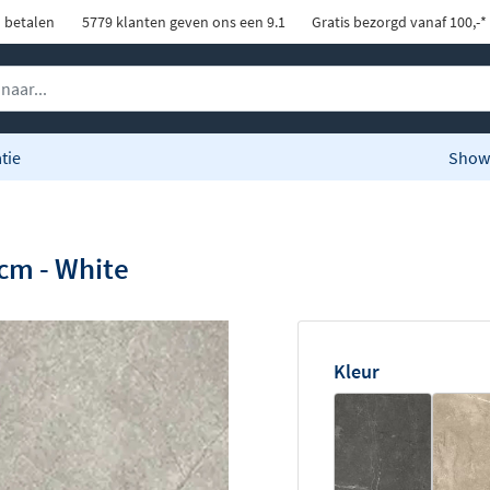
d betalen
5779 klanten geven ons een 9.1
Gratis bezorgd vanaf 100,-*
tie
Show
cm - White
Kleur