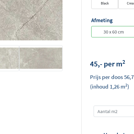
Black
Cre
Afmeting
2
45,- per m
Prijs per
doos
56,7
2
(inhoud
1,26
m
)