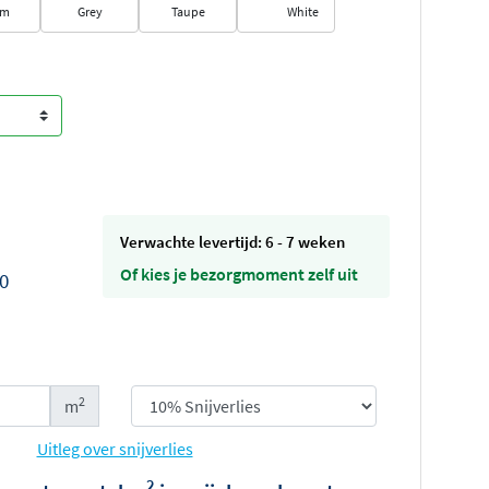
am
Grey
Taupe
White
Verwachte levertijd: 6 - 7 weken
Of kies je bezorgmoment zelf uit
0
2
m
Uitleg over snijverlies
2