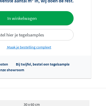
wenste aantal m
in, wij doen de rest.
offerte
In winkelwagen
tel hier je tegelsamples
Maak je bestelling compleet
fertes ophalen...
osten
Bij twijfel, bestel een tegelsample
n onze showroom
30 x 60 cm