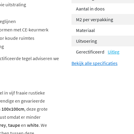
e uitstraling
Aantal in doos
M2 per verpakking
eglijnen
n normen met CE-keurmerk
Materiaal
voor koude ruimtes
Uitvoering
ng
Gerectificeerd
Uitleg
ectificeerde tegel adviseren we
Bekijk alle specificaties
 in vijf fraaie rustieke
evendige en gevarieerde
n
100x100cm
, deze grote
 rust omdat er minder
rey
,
taupe
en
white
. We
chen tussen deze