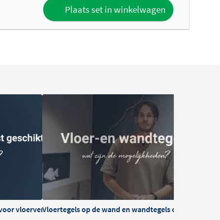
Plaats set in winkelwagen
t voor vloerverwarming?
Vloertegels op de wand en wandtegels op de vloer: w
Wa