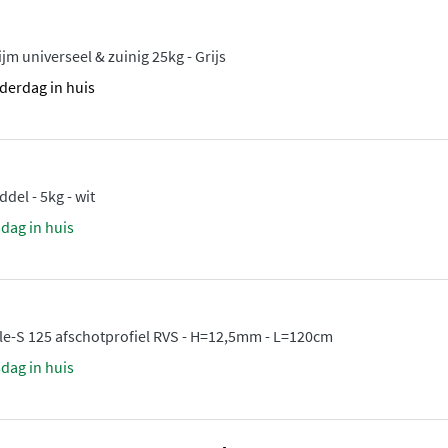
m universeel & zuinig 25kg - Grijs
derdag in huis
el - 5kg - wit
sdag in huis
le-S 125 afschotprofiel RVS - H=12,5mm - L=120cm
sdag in huis