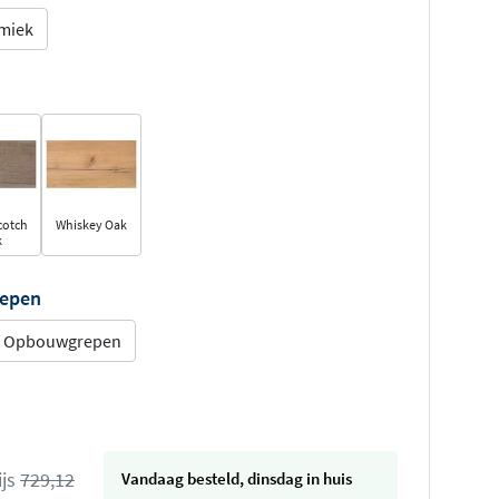
miek
cotch
Whiskey Oak
k
repen
Opbouwgrepen
ijs
729,12
vandaag besteld, dinsdag in huis