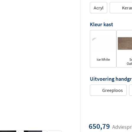
Acryl
Kera
Kleur kast
Ice White
S
Oa
Uitvoering handg
Greeploos
650,79
Adviespr