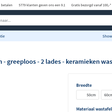
d betalen
5779 klanten geven ons een 9.1
Gratis bezorgd vanaf 100,-*
tie
Show
- greeploos - 2 lades - keramieken was
Breedte
50cm
60c
Materiaal wastafel