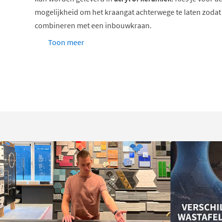
mogelijkheid om het kraangat achterwege te laten zodat 
combineren met een inbouwkraan.
Toon meer
De MDF onderkast met twee lades is beschikbaar in drie
Oak en Scotch Oak
. Verder kun je kiezen voor greeploze
Als laatste kun je naar keuze een
bijpassende hoge kast
b
kleur als de onderkast, en is er de mogelijkheid om een s
laten leveren.
In ons assortiment vind je natuurlijk allerlei bijpassend
sifons en plugs, om je badmeubel helemaal compleet te