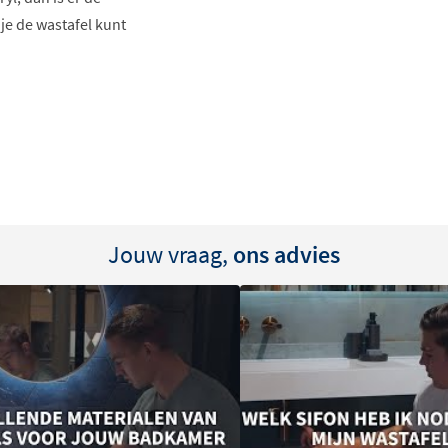
je de wastafel kunt
 kleuren:
Ice White, Whiskey
 lades of lades met greep.
ijbestellen in dezelfde
piegel of spiegelkast mee te
Jouw vraag,
ons advies
e producten, zoals kranen,
 maken.