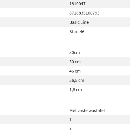
1810047
8718835108793
Basic Line
Start 46
50cm
50 cm
46 cm
56,5 cm
1,8 cm
Met vaste wastafel
1
1