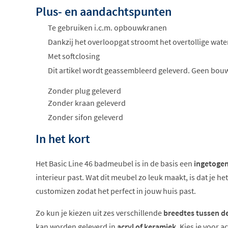
Plus- en aandachtspunten
Te gebruiken i.c.m. opbouwkranen
Dankzij het overloopgat stroomt het overtollige water
Met softclosing
Dit artikel wordt geassembleerd geleverd. Geen bou
Zonder plug geleverd
Zonder kraan geleverd
Zonder sifon geleverd
In het kort
Het Basic Line 46 badmeubel is in de basis een
ingetoge
interieur past. Wat dit meubel zo leuk maakt, is dat je he
customizen zodat het perfect in jouw huis past.
Zo kun je kiezen uit zes verschillende
breedtes tussen d
kan worden geleverd in
acryl of keramiek
. Kies je voor ac