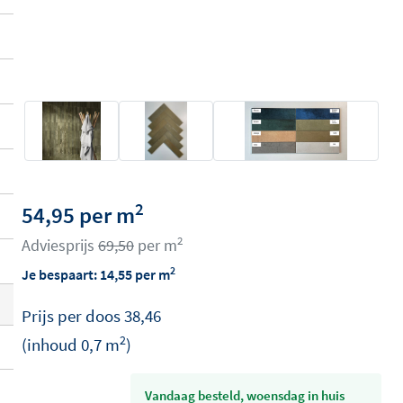
2
54,95 per m
2
Adviesprijs
69,50
per m
2
Je bespaart:
14,55
per m
Prijs per
doos
38,46
2
(inhoud
0,7
m
)
vandaag besteld, woensdag in huis