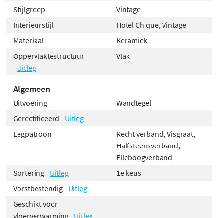
Stijlgroep
Vintage
Interieurstijl
Hotel Chique, Vintage
Materiaal
Keramiek
Oppervlaktestructuur
Vlak
Uitleg
Algemeen
Uitvoering
Wandtegel
Gerectificeerd
Uitleg
Legpatroon
Recht verband, Visgraat,
Halfsteensverband,
Elleboogverband
Sortering
Uitleg
1e keus
Vorstbestendig
Uitleg
Geschikt voor
vloerverwarming
Uitleg