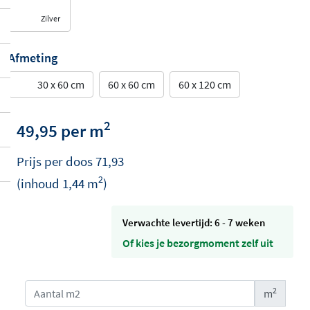
Zilver
Afmeting
30 x 60 cm
60 x 60 cm
60 x 120 cm
2
49,95 per m
Prijs per
doos
71,93
2
(inhoud
1,44
m
)
Verwachte levertijd: 6 - 7 weken
Of kies je bezorgmoment zelf uit
2
m