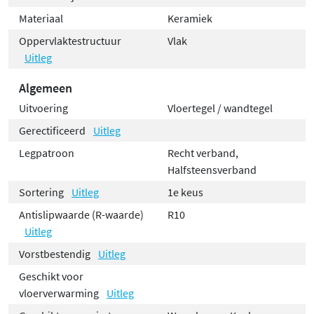
Materiaal
Keramiek
Oppervlaktestructuur
Vlak
Uitleg
Algemeen
Uitvoering
Vloertegel / wandtegel
Gerectificeerd
Uitleg
Legpatroon
Recht verband,
Halfsteensverband
Sortering
Uitleg
1e keus
Antislipwaarde (R-waarde)
R10
Uitleg
Vorstbestendig
Uitleg
Geschikt voor
vloerverwarming
Uitleg