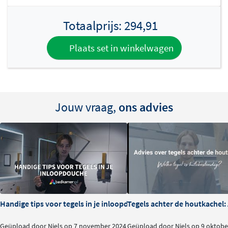
Totaalprijs:
294,91
Plaats set in winkelwagen
Jouw vraag,
ons advies
Handige tips voor tegels in je inloopdouche
Tegels achter de houtkachel
Geüpload door Niels op 7 november 2024
Geüpload door Niels op 9 oktobe