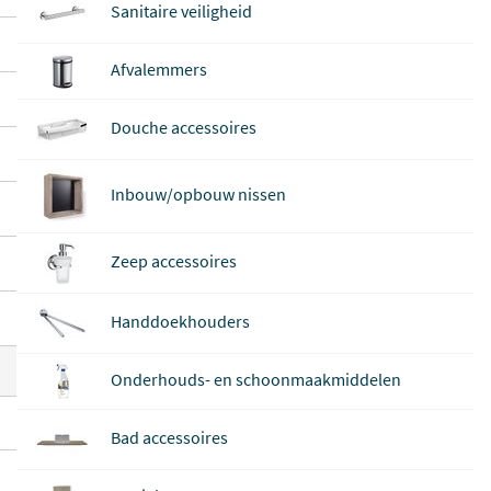
Sanitaire veiligheid
hikt zijn voor zowel grote als kleine handdo
eken.
Afvalemmers
Tip:
Sommige producten zijn ook te vinden
Douche accessoires
in onze
showroom!
Inbouw/opbouw nissen
Zeep accessoires
Handdoekhouders
Onderhouds- en schoonmaakmiddelen
Bad accessoires